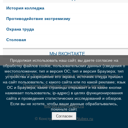
История колледжа
Противодействие экстремизму
Охрана труда
Столовая
МЫ ВКОНТАКТЕ
Продолжая использовать наш сайт, вы даете согласие на
обработку файлов cookie, пользовательских данных (сведения о
местоположении; тип и версия ОС; тип и версия Браузера; тип
© ГАПОУ РК "Колледж технологии и предпринимательства"
устройства и разрешение его экрана; источник откуда пришел
на сайт пользователь; с какого сайта или по какой рекламе; язык
Политика обработки персональных данных
ОС и Браузера; какие страницы открывает и на какие кнопки
нажимает пользователь; ip-адрес) в целях функционирования
сайта и проведения статистических исследований и обзоров.
Если вы не хотите, чтобы ваши данные обрабатывались,
ktip-ptz10@yandex.ru
покиньте сайт.
Согласен
© Конструктор сайтов
Nubex.ru