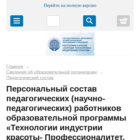
Перейти на полную версию
Корз
Главная
→
Сведения об образовательной организации
→
Педагогический состав
Персональный состав
педагогических (научно-
педагогических) работников
образовательной программы
«Технологии индустрии
красоты- Профессионалитет,