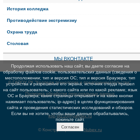
История колледжа
Противодействие экстремизму
Охрана труда
Столовая
МЫ ВКОНТАКТЕ
Продолжая использовать наш сайт, вы даете согласие на
обработку файлов cookie, пользовательских данных (сведения о
местоположении; тип и версия ОС; тип и версия Браузера; тип
© ГАПОУ РК "Колледж технологии и предпринимательства"
устройства и разрешение его экрана; источник откуда пришел
на сайт пользователь; с какого сайта или по какой рекламе; язык
Политика обработки персональных данных
ОС и Браузера; какие страницы открывает и на какие кнопки
нажимает пользователь; ip-адрес) в целях функционирования
сайта и проведения статистических исследований и обзоров.
Если вы не хотите, чтобы ваши данные обрабатывались,
ktip-ptz10@yandex.ru
покиньте сайт.
Согласен
© Конструктор сайтов
Nubex.ru