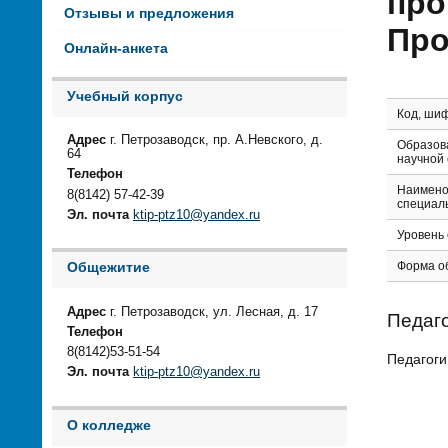
про
Отзывы и предложения
Про
Онлайн-анкета
Учебный корпус
Код, ши
Адрес
г. Петрозаводск, пр. А.Невского, д.
Образов
64
научной
Телефон
Наимено
8(8142) 57-42-39
специал
Эл. почта
ktip-ptz10@yandex.ru
Уровень
Форма о
Общежитие
Адрес
г. Петрозаводск, ул. Лесная, д. 17
Педаго
Телефон
8(8142)53-51-54
Педагоги
Эл. почта
ktip-ptz10@yandex.ru
О колледже