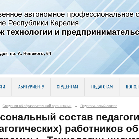
венное автономное профессиональное 
ие Республики Карелия
ж технологии и предпринимательс
дск, пр. А. Невского, 64
СТИ
АБИТУРИЕНТУ
СТУДЕНТАМ
ПЕДАГОГАМ
ДОПОЛ
Сведения об образовательной организации
→
Педагогический состав
сональный состав педагоги
агогических) работников о