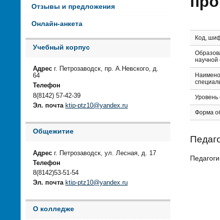
про
Отзывы и предложения
Онлайн-анкета
Код, ши
Учебный корпус
Образов
научной
Адрес
г. Петрозаводск, пр. А.Невского, д.
Наимено
64
специал
Телефон
8(8142) 57-42-39
Уровень
Эл. почта
ktip-ptz10@yandex.ru
Форма о
Общежитие
Педаго
Адрес
г. Петрозаводск, ул. Лесная, д. 17
Педагоги
Телефон
8(8142)53-51-54
Эл. почта
ktip-ptz10@yandex.ru
О колледже