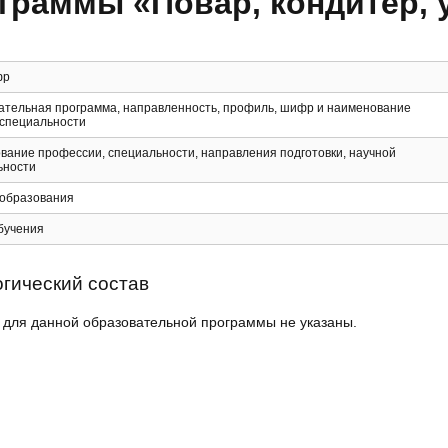
граммы «Повар, кондитер, ут
фр
ательная программа, направленность, профиль, шифр и наименование
 специальности
вание профессии, специальности, направления подготовки, научной
ьности
 образования
бучения
гический состав
 для данной образовательной программы не указаны.