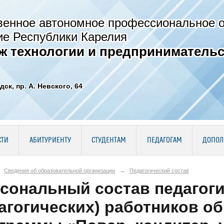
венное автономное профессиональное 
ие Республики Карелия
ж технологии и предпринимательс
дск, пр. А. Невского, 64
СТИ
АБИТУРИЕНТУ
СТУДЕНТАМ
ПЕДАГОГАМ
ДОПОЛ
Сведения об образовательной организации
→
Педагогический состав
сональный состав педагоги
агогических) работников о