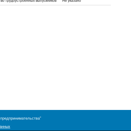
тво трудоустроенных выпускников
Не указано
 предпринимательства"
данных