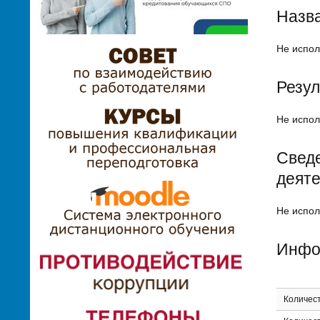
Назва
Не испол
Резул
Не испол
Сведе
деят
Не испол
Инфор
Количест