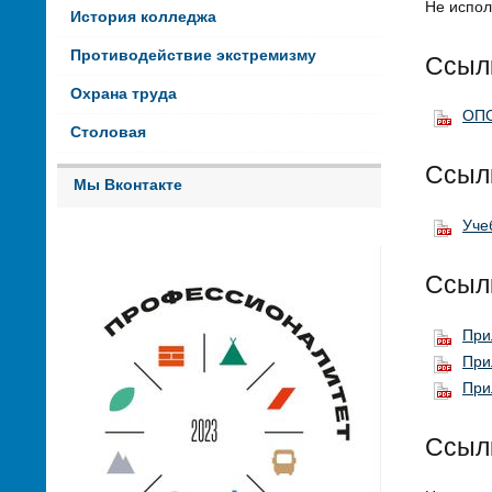
Не испол
История колледжа
Противодействие экстремизму
Ссылк
Охрана труда
ОПО
Столовая
Ссыл
Мы Вконтакте
Уче
Ссыл
При
При
При
Ссыл