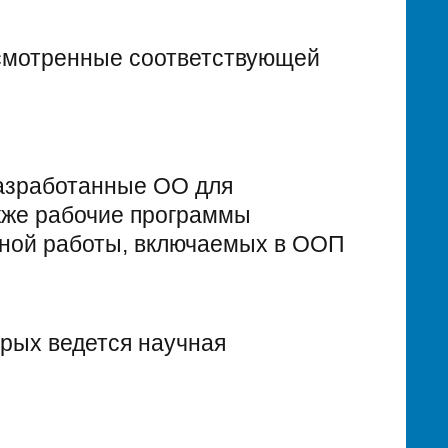
усмотренные соответствующей
разработанные ОО для
акже рабочие программы
ьной работы, включаемых в ООП
орых ведется научная