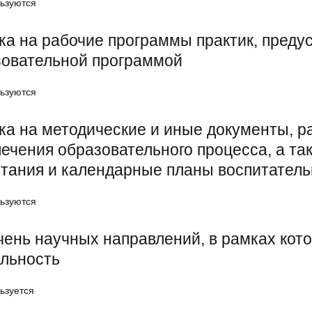
ьзуются
а на рабочие программы практик, пред
зовательной программой
ьзуются
а на методические и иные документы, 
ечения образовательного процесса, а т
тания и календарные планы воспитател
ьзуются
ень научных направлений, в рамках кот
ельность
ьзуется