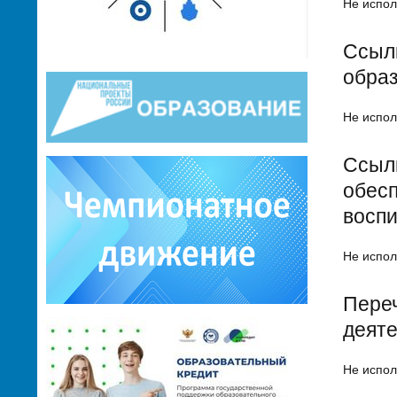
Не испол
Ссылк
обра
Не испол
Ссылк
обесп
воспи
Не испол
Переч
деят
Не испол