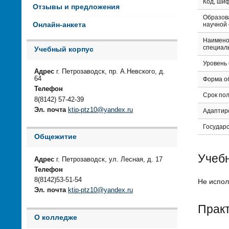
Код, ши
Отзывы и предложения
Образов
научной
Онлайн-анкета
Наимено
специал
Учебный корпус
Уровень
Адрес
г. Петрозаводск, пр. А.Невского, д.
64
Форма о
Телефон
Срок по
8(8142) 57-42-39
Эл. почта
ktip-ptz10@yandex.ru
Адаптир
Государ
Общежитие
Учебн
Адрес
г. Петрозаводск, ул. Лесная, д. 17
Телефон
8(8142)53-51-54
Не испол
Эл. почта
ktip-ptz10@yandex.ru
Прак
О колледже