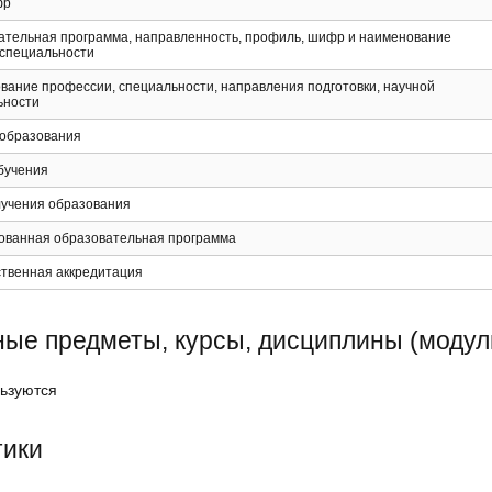
фр
ательная программа, направленность, профиль, шифр и наименование
 специальности
вание профессии, специальности, направления подготовки, научной
ьности
 образования
бучения
лучения образования
ованная образовательная программа
ственная аккредитация
ые предметы, курсы, дисциплины (модул
ьзуются
тики