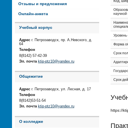
Код, ши
Отзывы и предложения
Образов
научной
Онлайн-анкета
Наимено
специал
Учебный корпус
Уровень
Адрес
г. Петрозаводск, пр. А.Невского, д.
64
Форма о
Телефон
Срок по
8(8142) 57-42-39
Эл. почта
ktip-ptz10@yandex.ru
Адаптир
Государ
Общежитие
Срок дей
Адрес
г. Петрозаводск, ул. Лесная, д. 17
Телефон
Учебн
8(8142)53-51-54
Эл. почта
ktip-ptz10@yandex.ru
https://k
О колледже
Прак