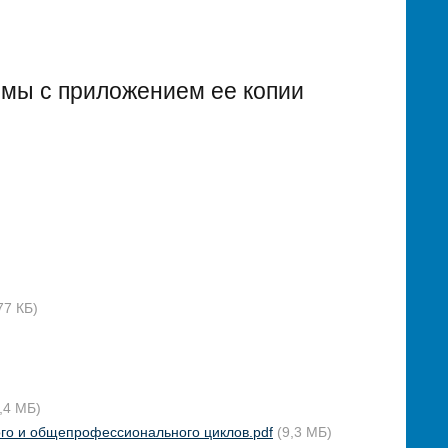
ммы с приложением ее копии
77 КБ)
,4 МБ)
го и общепрофессионального циклов.pdf
(9,3 МБ)