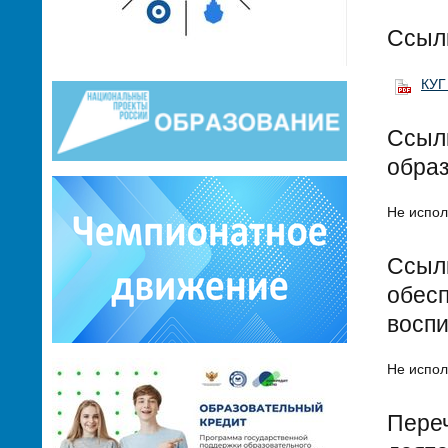
Ссыл
КУГ
Ссылк
обра
Не испол
Ссылк
обесп
воспи
Не испол
Переч