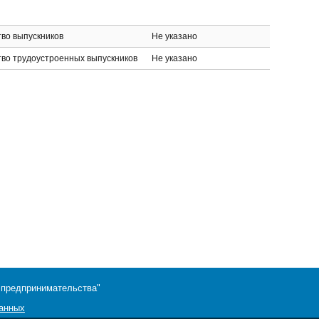
во выпускников
Не указано
тво трудоустроенных выпускников
Не указано
 предпринимательства"
данных