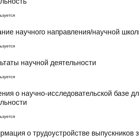
ельность
ьзуется
ние научного направления/научной шко
ьзуется
ьтаты научной деятельности
ьзуется
ния о научно-исследовательской базе д
ельности
ьзуется
мация о трудоустройстве выпускников з