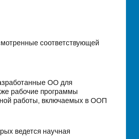
усмотренные соответствующей
разработанные ОО для
акже рабочие программы
ьной работы, включаемых в ООП
орых ведется научная