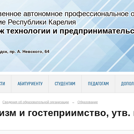
венное автономное профессиональное 
ие Республики Карелия
ж технологии и предпринимательс
дск, пр. А. Невского, 64
СТИ
АБИТУРИЕНТУ
СТУДЕНТАМ
ПЕДАГОГАМ
ДОПОЛ
Сведения об образовательной организации
→
Образование
изм и гостеприимство, утв. в