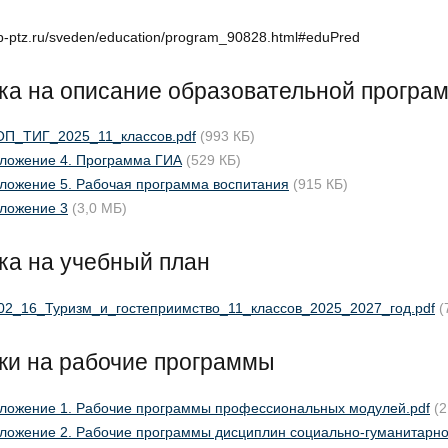
tip-ptz.ru/sveden/education/program_90828.html#eduPred
а на описание образовательной програ
П_ТИГ_2025_11_классов.pdf
(993 КБ)
ложение 4. Программа ГИА
(529 КБ)
ложение 5. Рабочая программа воспитания
(915 КБ)
ложение 3
(3,0 МБ)
ка на учебный план
02_16_Туризм_и_гостеприимство_11_классов_2025_2027_год.pdf
(
ки на рабочие программы
ложение 1. Рабочие программы профессиональных модулей.pdf
(2
ложение 2. Рабочие программы дисциплин социально-гуманитарно