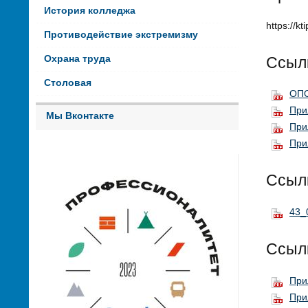
История колледжа
https://k
Противодействие экстремизму
Ссылк
Охрана труда
Столовая
ОПО
При
Мы Вконтакте
При
При
Ссыл
43_
Ссыл
При
При