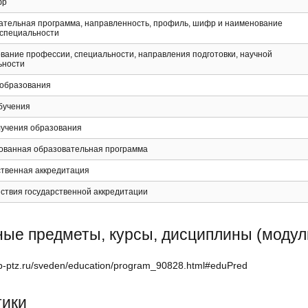
фр
ательная программа, направленность, профиль, шифр и наименование
 специальности
вание профессии, специальности, направления подготовки, научной
ьности
 образования
бучения
лучения образования
ованная образовательная программа
ственная аккредитация
ствия государственной аккредитации
ые предметы, курсы, дисциплины (модул
tip-ptz.ru/sveden/education/program_90828.html#eduPred
тики