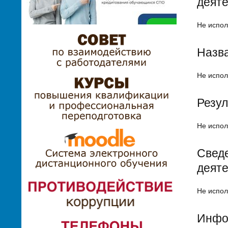
деят
Не испол
Назва
Не испол
Резул
Не испол
Сведе
деят
Не испол
Инфор