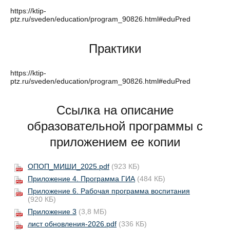
https://ktip-
ptz.ru/sveden/education/program_90826.html#eduPred
Практики
https://ktip-
ptz.ru/sveden/education/program_90826.html#eduPred
Ссылка на описание
образовательной программы с
приложением ее копии
ОПОП_МИШИ_2025.pdf
(923 КБ)
Приложение 4. Программа ГИА
(484 КБ)
Приложение 6. Рабочая программа воспитания
(920 КБ)
Приложение 3
(3,8 МБ)
лист обновления-2026.pdf
(336 КБ)