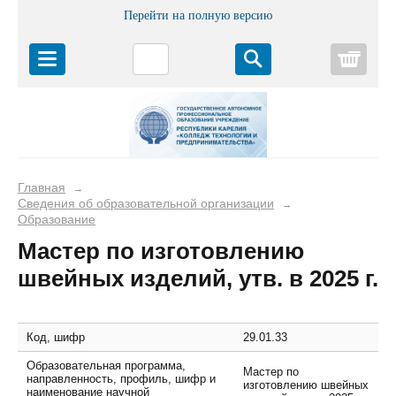
Перейти на полную версию
Корз
Главная
→
Сведения об образовательной организации
→
Образование
Мастер по изготовлению
швейных изделий, утв. в 2025 г.
Код, шифр
29.01.33
Образовательная программа,
Мастер по
направленность, профиль, шифр и
изготовлению швейных
наименование научной