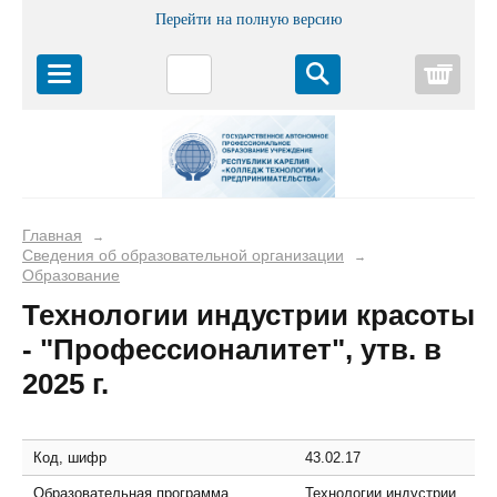
Перейти на полную версию
Корз
Главная
→
Сведения об образовательной организации
→
Образование
Технологии индустрии красоты
- "Профессионалитет", утв. в
2025 г.
Код, шифр
43.02.17
Образовательная программа,
Технологии индустрии