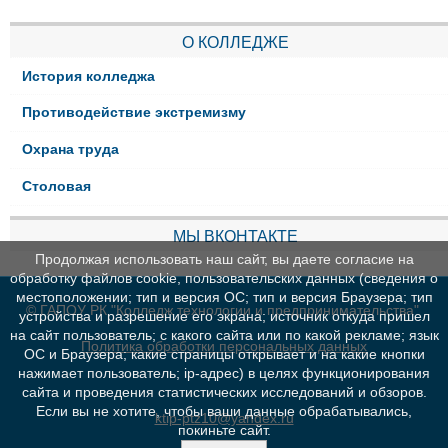
О КОЛЛЕДЖЕ
История колледжа
Противодействие экстремизму
Охрана труда
Столовая
МЫ ВКОНТАКТЕ
Продолжая использовать наш сайт, вы даете согласие на
обработку файлов cookie, пользовательских данных (сведения о
местоположении; тип и версия ОС; тип и версия Браузера; тип
© ГАПОУ РК "Колледж технологии и предпринимательства"
устройства и разрешение его экрана; источник откуда пришел
на сайт пользователь; с какого сайта или по какой рекламе; язык
Политика обработки персональных данных
ОС и Браузера; какие страницы открывает и на какие кнопки
нажимает пользователь; ip-адрес) в целях функционирования
сайта и проведения статистических исследований и обзоров.
Если вы не хотите, чтобы ваши данные обрабатывались,
ktip-ptz10@yandex.ru
покиньте сайт.