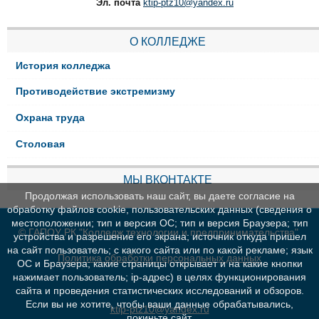
Эл. почта
ktip-ptz10@yandex.ru
О КОЛЛЕДЖЕ
История колледжа
Противодействие экстремизму
Охрана труда
Столовая
МЫ ВКОНТАКТЕ
Продолжая использовать наш сайт, вы даете согласие на
обработку файлов cookie, пользовательских данных (сведения о
местоположении; тип и версия ОС; тип и версия Браузера; тип
© ГАПОУ РК "Колледж технологии и предпринимательства"
устройства и разрешение его экрана; источник откуда пришел
на сайт пользователь; с какого сайта или по какой рекламе; язык
Политика обработки персональных данных
ОС и Браузера; какие страницы открывает и на какие кнопки
нажимает пользователь; ip-адрес) в целях функционирования
сайта и проведения статистических исследований и обзоров.
Если вы не хотите, чтобы ваши данные обрабатывались,
ktip-ptz10@yandex.ru
покиньте сайт.