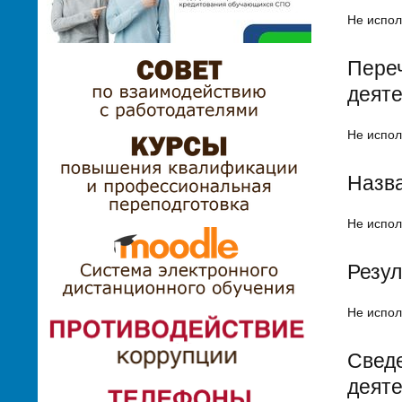
Не испол
Переч
деят
Не испол
Назва
Не испол
Резул
Не испол
Сведе
деят