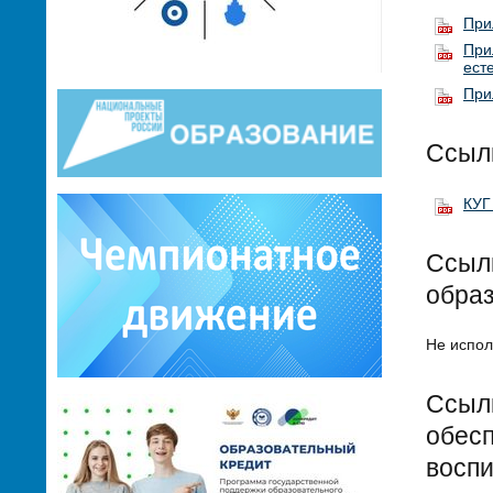
При
При
ест
При
Ссыл
КУГ
Ссылк
обра
Не испол
Ссылк
обесп
воспи