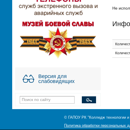
Не испол
Инфор
Количест
Количес
Версия для
слабовидящих
© ГАПОУ РК "Колледж технологии и
Политика обработки персональных 