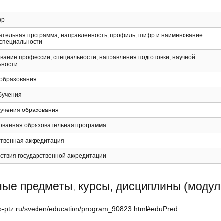
фр
ательная программа, направленность, профиль, шифр и наименование
 специальности
вание профессии, специальности, направления подготовки, научной
ьности
 образования
бучения
лучения образования
ованная образовательная программа
ственная аккредитация
ствия государственной аккредитации
ые предметы, курсы, дисциплины (модул
tip-ptz.ru/sveden/education/program_90823.html#eduPred