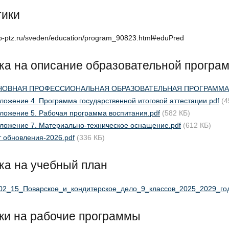
тики
tip-ptz.ru/sveden/education/program_90823.html#eduPred
а на описание образовательной програ
ОВНАЯ ПРОФЕССИОНАЛЬНАЯ ОБРАЗОВАТЕЛЬНАЯ ПРОГРАММА (осн
ложение 4. Программа государственной итоговой аттестации.pdf
(4
ложение 5. Рабочая программа воспитания.pdf
(582 КБ)
ложение 7. Материально-техническое оснащение.pdf
(612 КБ)
т обновления-2026.pdf
(336 КБ)
ка на учебный план
02_15_Поварское_и_кондитерское_дело_9_классов_2025_2029_год
ки на рабочие программы