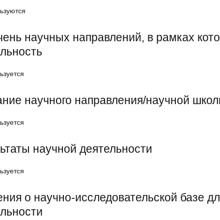
ьзуются
ень научных направлений, в рамках кот
ельность
ьзуется
ние научного направления/научной шко
ьзуется
ьтаты научной деятельности
ьзуется
ния о научно-исследовательской базе д
ельности