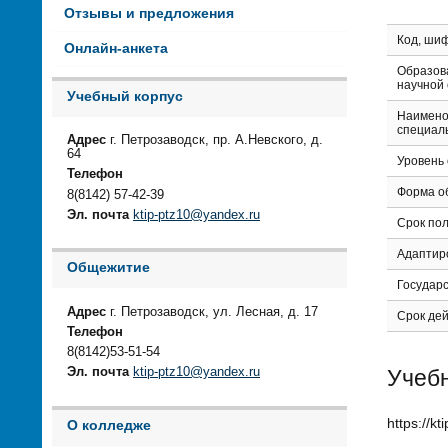
Отзывы и предложения
Код, ши
Онлайн-анкета
Образов
научной
Учебный корпус
Наимено
специал
Адрес
г. Петрозаводск, пр. А.Невского, д.
64
Уровень
Телефон
Форма о
8(8142) 57-42-39
Эл. почта
ktip-ptz10@yandex.ru
Срок по
Адаптир
Общежитие
Государ
Адрес
г. Петрозаводск, ул. Лесная, д. 17
Срок дей
Телефон
8(8142)53-51-54
Учебн
Эл. почта
ktip-ptz10@yandex.ru
https://k
О колледже