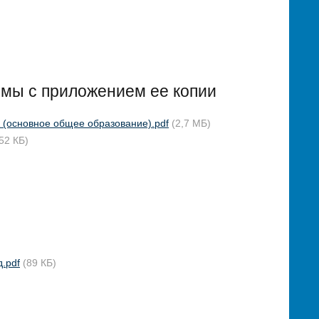
ммы с приложением ее копии
овное общее образование).pdf
(2,7 МБ)
52 КБ)
.pdf
(89 КБ)