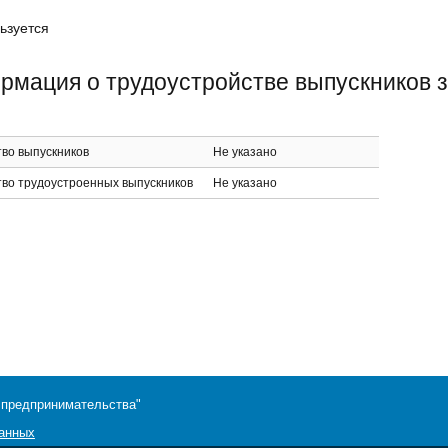
ьзуется
мация о трудоустройстве выпускников з
во выпускников
Не указано
тво трудоустроенных выпускников
Не указано
 предпринимательства"
данных