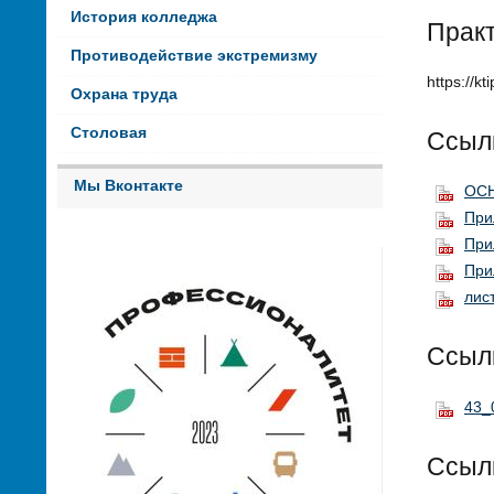
История колледжа
Прак
Противодействие экстремизму
https://k
Охрана труда
Столовая
Ссылк
Мы Вконтакте
ОСН
При
При
При
лис
Ссыл
43_
Ссыл