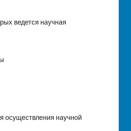
орых ведется научная
лы
ля осуществления научной