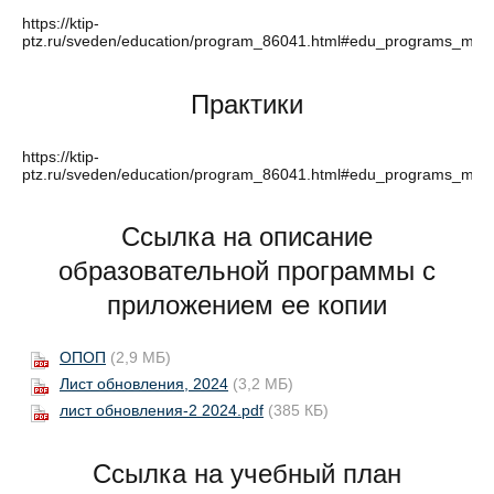
https://ktip-
ptz.ru/sveden/education/program_86041.html#edu_programs_main
Практики
https://ktip-
ptz.ru/sveden/education/program_86041.html#edu_programs_main
Ссылка на описание
образовательной программы с
приложением ее копии
ОПОП
(2,9 МБ)
Лист обновления, 2024
(3,2 МБ)
лист обновления-2 2024.pdf
(385 КБ)
Ссылка на учебный план