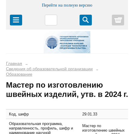
Перейти на полную версию
Корз
Главная
→
Сведения об образовательной организации
→
Образование
Мастер по изготовлению
швейных изделий, утв. в 2024 г.
Код, шифр
29.01.33
Образовательная программа,
Мастер по
направленность, профиль, шифр и
изготовлению швейных
наименование научной