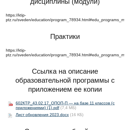
дисциплины (модули)
https://ktip-
ptz.ru/sveden/education/program_78934.html#edu_programs_main
Практики
https://ktip-
ptz.ru/sveden/education/program_78934.html#edu_programs_main
Ссылка на описание
образовательной программы с
приложением ее копии
602КТР_43.02.17_ОПОП-П — на базе 11 классов (с
приложениями) (1).pdf
(7,4 МБ)
Лист обновления 2023.docx
(16 КБ)