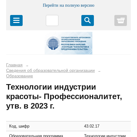
Перейти на полную версию
Корз
Главная
→
Сведения об образовательной организации
→
Образование
Технологии индустрии
красоты- Профессионалитет,
утв. в 2023 г.
Код, шифр
43.02.17
Образовательная программа,
Технологии индустрии