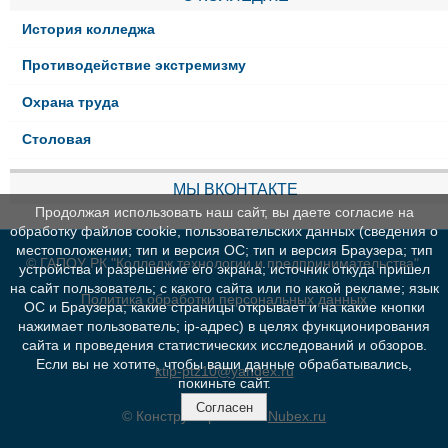
История колледжа
Противодействие экстремизму
Охрана труда
Столовая
МЫ ВКОНТАКТЕ
Продолжая использовать наш сайт, вы даете согласие на
обработку файлов cookie, пользовательских данных (сведения о
местоположении; тип и версия ОС; тип и версия Браузера; тип
© ГАПОУ РК "Колледж технологии и предпринимательства"
устройства и разрешение его экрана; источник откуда пришел
на сайт пользователь; с какого сайта или по какой рекламе; язык
Политика обработки персональных данных
ОС и Браузера; какие страницы открывает и на какие кнопки
нажимает пользователь; ip-адрес) в целях функционирования
сайта и проведения статистических исследований и обзоров.
Если вы не хотите, чтобы ваши данные обрабатывались,
ktip-ptz10@yandex.ru
покиньте сайт.
Согласен
© Конструктор сайтов
Nubex.ru