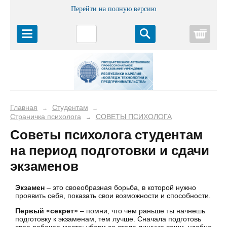
Перейти на полную версию
Корз
Главная
Студентам
→
→
Страничка психолога
СОВЕТЫ ПСИХОЛОГА
→
Советы психолога студентам
на период подготовки и сдачи
экзаменов
Экзамен
– это своеобразная борьба, в которой нужно
проявить себя, показать свои возможности и способности.
Первый «секрет»
– помни, что чем раньше ты начнешь
подготовку к экзаменам, тем лучше. Сначала подготовь
свое рабочее место: убери со стола лишние вещи, удобно