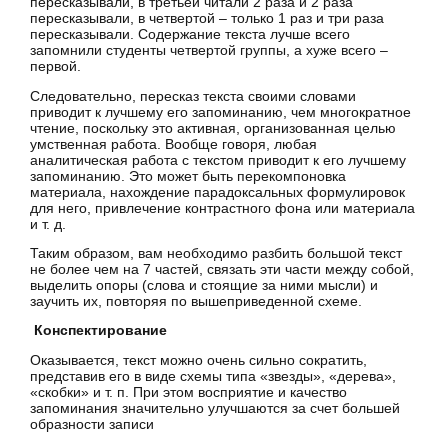
пересказывали, в третьей читали 2 раза и 2 раза
пересказывали, в четвертой – только 1 раз и три раза
пересказывали. Содержание текста лучше всего
запомнили студенты четвертой группы, а хуже всего –
первой.
Следовательно, пересказ текста своими словами
приводит к лучшему его запоминанию, чем многократное
чтение, поскольку это активная, организованная целью
умственная работа. Вообще говоря, любая
аналитическая работа с текстом приводит к его лучшему
запоминанию. Это может быть перекомпоновка
материала, нахождение парадоксальных формулировок
для него, привлечение контрастного фона или материала
и т. д.
Таким образом, вам необходимо разбить большой текст
не более чем на 7 частей, связать эти части между собой,
выделить опоры (слова и стоящие за ними мысли) и
заучить их, повторяя по вышеприведенной схеме.
Конспектирование
Оказывается, текст можно очень сильно сократить,
представив его в виде схемы типа «звезды», «дерева»,
«скобки» и т. п. При этом восприятие и качество
запоминания значительно улучшаются за счет большей
образности записи