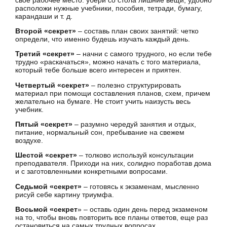
расположи нужные учебники, пособия, тетради, бумагу,
карандаши и т. д.
Второй «секрет»
– составь план своих занятий: четко
определи, что именно будешь изучать каждый день.
Третий «секрет»
– начни с самого трудного, но если тебе
трудно «раскачаться», можно начать с того материала,
который тебе больше всего интересен и приятен.
Четвертый «секрет»
– полезно структурировать
материал при помощи составления планов, схем, причем
желательно на бумаге. Не стоит учить наизусть весь
учебник.
Пятый «секрет»
– разумно чередуй занятия и отдых,
питание, нормальный сон, пребывание на свежем
воздухе.
Шестой «секрет»
– толково используй консультации
преподавателя. Приходи на них, солидно поработав дома
и с заготовленными конкретными вопросами.
Седьмой «секрет»
– готовясь к экзаменам, мысленно
рисуй себе картину триумфа.
Восьмой «секрет
» – оставь один день перед экзаменом
на то, чтобы вновь повторить все планы ответов, еще раз
остановиться на самых трудных вопросах.