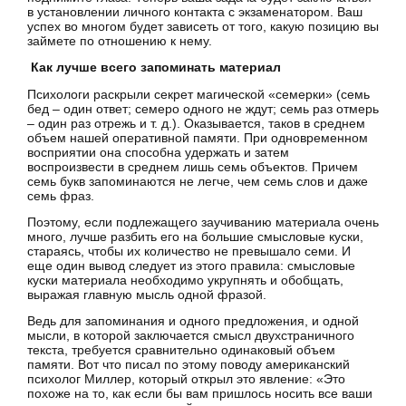
в установлении личного контакта с экзаменатором. Ваш
успех во многом будет зависеть от того, какую позицию вы
займете по отношению к нему.
Как лучше всего запоминать материал
Психологи раскрыли секрет магической «семерки» (семь
бед – один ответ; семеро одного не ждут; семь раз отмерь
– один раз отрежь и т. д.). Оказывается, таков в среднем
объем нашей оперативной памяти. При одновременном
восприятии она способна удержать и затем
воспроизвести в среднем лишь семь объектов. Причем
семь букв запоминаются не легче, чем семь слов и даже
семь фраз.
Поэтому, если подлежащего заучиванию материала очень
много, лучше разбить его на большие смысловые куски,
стараясь, чтобы их количество не превышало семи. И
еще один вывод следует из этого правила: смысловые
куски материала необходимо укрупнять и обобщать,
выражая главную мысль одной фразой.
Ведь для запоминания и одного предложения, и одной
мысли, в которой заключается смысл двухстраничного
текста, требуется сравнительно одинаковый объем
памяти. Вот что писал по этому поводу американский
психолог Миллер, который открыл это явление: «Это
похоже на то, как если бы вам пришлось носить все ваши