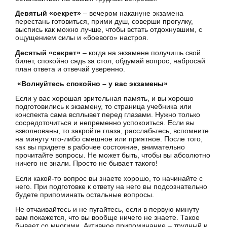
Девятый «секрет»
– вечером накануне экзамена
перестань готовиться, прими душ, соверши прогулку,
выспись как можно лучше, чтобы встать отдохнувшим, с
ощущением силы и «боевого» настроя.
Десятый «секрет»
– когда на экзамене получишь свой
билет, спокойно сядь за стол, обдумай вопрос, набросай
план ответа и отвечай уверенно.
«Волнуйтесь спокойно – у вас экзамены»
Если у вас хорошая зрительная память, и вы хорошо
подготовились к экзамену, то страница учебника или
конспекта сама всплывет перед глазами. Нужно только
сосредоточиться и непременно успокоиться. Если вы
взволнованы, то закройте глаза, расслабьтесь, вспомните
на минуту что-либо смешное или приятное. После того,
как вы придете в рабочее состояние, внимательно
прочитайте вопросы. Не может быть, чтобы вы абсолютно
ничего не знали. Просто не бывает такого!
Если какой-то вопрос вы знаете хорошо, то начинайте с
него. При подготовке к ответу на него вы подсознательно
будете припоминать остальные вопросы.
Не отчаивайтесь и не пугайтесь, если в первую минуту
вам покажется, что вы вообще ничего не знаете. Такое
бывает со многими. Активное припоминание – трудный и