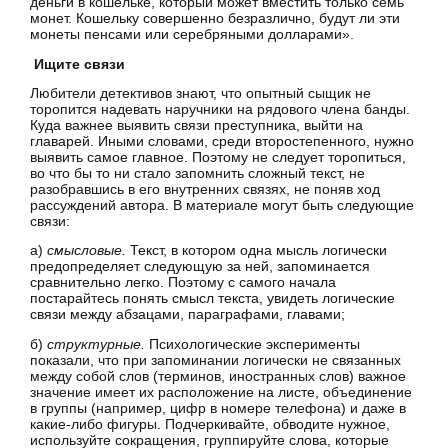
деньги в кошельке, который может вместить только семь
монет. Кошельку совершенно безразлично, будут ли эти
монеты пенсами или серебряными долларами».
Ищите связи
Любители детективов знают, что опытный сыщик не
торопится надевать наручники на рядового члена банды.
Куда важнее выявить связи преступника, выйти на
главарей. Иными словами, среди второстепенного, нужно
выявить самое главное. Поэтому не следует торопиться,
во что бы то ни стало запомнить сложный текст, не
разобравшись в его внутренних связях, не поняв ход
рассуждений автора. В материале могут быть следующие
связи:
а)
смысловые.
Текст, в котором одна мысль логически
предопределяет следующую за ней, запоминается
сравнительно легко. Поэтому с самого начала
постарайтесь понять смысл текста, увидеть логические
связи между абзацами, параграфами, главами;
б)
структурные.
Психологические эксперименты
показали, что при запоминании логически не связанных
между собой слов (терминов, иностранных слов) важное
значение имеет их расположение на листе, объединение
в группы (например, цифр в номере телефона) и даже в
какие-либо фигуры. Подчеркивайте, обводите нужное,
используйте сокращения, группируйте слова, которые