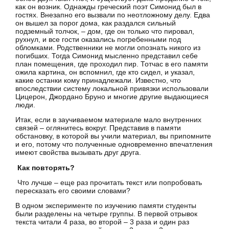
как он возник. Однажды греческий поэт Симонид был в
гостях. Внезапно его вызвали по неотложному делу. Едва
он вышел за порог дома, как раздался сильный
подземный толчок, – дом, где он только что пировал,
рухнул, и все гости оказались погребенными под
обломками. Родственники не могли опознать никого из
погибших. Тогда Симонид мысленно представил себе
план помещения, где проходил пир. Тотчас в его памяти
ожила картина, он вспомнил, где кто сидел, и указал,
какие останки кому принадлежали. Известно, что
впоследствии систему локальной привязки использовали
Цицерон, Джордано Бруно и многие другие выдающиеся
люди.
Итак, если в заучиваемом материале мало внутренних
связей – оглянитесь вокруг. Представив в памяти
обстановку, в которой вы учили материал, вы припомните
и его, потому что полученные одновременно впечатления
имеют свойства вызывать друг друга.
Как повторять?
Что лучше – еще раз прочитать текст или попробовать
пересказать его своими словами?
В одном эксперименте по изучению памяти студенты
были разделены на четыре группы. В первой отрывок
текста читали 4 раза, во второй – 3 раза и один раз