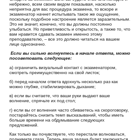
небрежно, всем своим видом показывая, насколько
неприятна для вас процедура экзамена, то вскоре и
экзаменатор начнет испытывать такое же ощущение,
поскольку подобное настроение является заразительным.
Это не значит, конечно, что вы должны постоянно
улыбаться. Но приветливость и открытость, а также то, что
вам нравится сдавать экзамен именно этому
преподавателю, – все это должно читаться на вашем
лице однозначно.
Если вы сильно волнуетесь в начале ответа, можно
посоветовать следующее:
а) ограничить визуальный контакт с экзаменатором,
смотреть преимущественно на свой листок;
б) перед началом ответа вдохнуть несколько раз как
можно глубже, стабилизировать дыхание;
в) если вы считаете, что ваши руки выдают ваше
волнение, спрячьте их под стол;
г) если вы от волнения часто сбиваетесь на скороговорку,
постарайтесь снизить темп высказываний, чтобы иметь
больше времени на обдумывание следующих
предложений.
Как только вы почувствуете, что перестали волноваться,
поднимите глаза. Теперь ваша задача будет заключаться