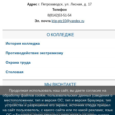
Адрес
г. Петрозаводск, ул. Лесная, д. 17
Телефон
8(8142)53-51-54
Эл. почта
ktip-ptz10@yandex.ru
О КОЛЛЕДЖЕ
История колледжа
Противодействие экстремизму
Охрана труда
Столовая
МЫ ВКОНТАКТЕ
Продолжая использовать наш сайт, вы даете согласие на
обработку файлов cookie, пользовательских данных (сведения о
местоположении; тип и версия ОС; тип и версия Браузера; тип
© ГАПОУ РК "Колледж технологии и предпринимательства"
устройства и разрешение его экрана; источник откуда пришел
на сайт пользователь; с какого сайта или по какой рекламе; язык
Политика обработки персональных данных
ОС и Браузера; какие страницы открывает и на какие кнопки