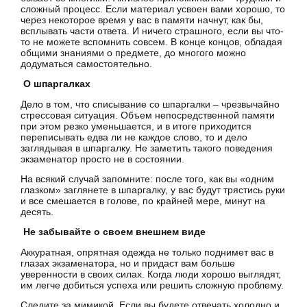
сложный процесс. Если материал усвоен вами хорошо, то
через некоторое время у вас в памяти начнут, как бы,
всплывать части ответа. И ничего страшного, если вы что-
то не можете вспомнить совсем. В конце концов, обладая
общими знаниями о предмете, до многого можно
додуматься самостоятельно.
О шпаргалках
Дело в том, что списывание со шпаргалки – чрезвычайно
стрессовая ситуация. Объем непосредственной памяти
при этом резко уменьшается, и в итоге приходится
переписывать едва ли не каждое слово, то и дело
заглядывая в шпаргалку. Не заметить такого поведения
экзаменатор просто не в состоянии.
На всякий случай запомните: после того, как вы «одним
глазком» заглянете в шпаргалку, у вас будут трястись руки
и все смешается в голове, по крайней мере, минут на
десять.
Не забывайте о своем внешнем виде
Аккуратная, опрятная одежда не только поднимет вас в
глазах экзаменатора, но и придаст вам больше
уверенности в своих силах. Когда люди хорошо выглядят,
им легче добиться успеха или решить сложную проблему.
Следите за мимикой. Если вы будете отвечать холодно и