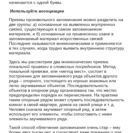
начинаются с одной буквы.
Используйте ассоциации
Приемы произвольного запоминания можно разделить на
две группы: а)
основанные на выявлении внутренних
связей,
существующих в самом запоминаемом
материале, и б)
основанные на привнесении извне
в
запоминаемый материал искусственных связей.
Последние называются мнемоническими и применяются
в тех случаях, когда трудно выявить внутреннюю структуру
материала.
Здесь мы рассмотрим два мнемонических приема:
локальной привязки
и
словесных посредников
. Метод
локальной привязки, или «метод мест», состоит в
построении для запоминаемого ряда объектов другого
ряда – опорного, состоящего из хорошо знакомых или
легко заучиваемых объектов. Последовательность
объектов в опорном ряду организована так, что жестко
предопределен порядок их перечисления. На практике
таким опорным рядом может служить последовательность
комнат в своей квартире, домов на своей улице и т. д.
Человек сначала заучивает опорный ряд, а затем
использует его элементы, чтобы сопоставить с ними
элементы заучиваемого ряда.
Такой способ облегчения запоминания очень стар – ему
более двух тысяч лет, и существует даже предание о том,