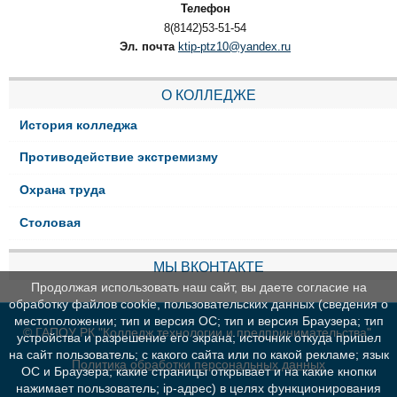
Телефон
8(8142)53-51-54
Эл. почта
ktip-ptz10@yandex.ru
О КОЛЛЕДЖЕ
История колледжа
Противодействие экстремизму
Охрана труда
Столовая
МЫ ВКОНТАКТЕ
Продолжая использовать наш сайт, вы даете согласие на
обработку файлов cookie, пользовательских данных (сведения о
местоположении; тип и версия ОС; тип и версия Браузера; тип
© ГАПОУ РК "Колледж технологии и предпринимательства"
устройства и разрешение его экрана; источник откуда пришел
на сайт пользователь; с какого сайта или по какой рекламе; язык
Политика обработки персональных данных
ОС и Браузера; какие страницы открывает и на какие кнопки
нажимает пользователь; ip-адрес) в целях функционирования