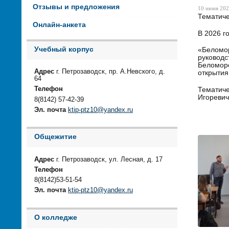
Отзывы и предложения
10 июня 202
Тематиче
Онлайн-анкета
В 2026 г
Учебный корпус
«Беломор
руководс
Беломорс
Адрес
г. Петрозаводск, пр. А.Невского, д.
открытия
64
Телефон
Тематиче
Игоревич
8(8142) 57-42-39
Эл. почта
ktip-ptz10@yandex.ru
Общежитие
Адрес
г. Петрозаводск, ул. Лесная, д. 17
Телефон
8(8142)53-51-54
Эл. почта
ktip-ptz10@yandex.ru
О колледже