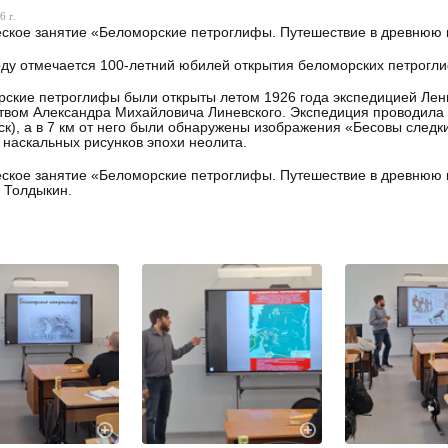
6 г.
ское занятие «Беломорские петроглифы. Путешествие в древнюю
оду отмечается 100-летний юбилей открытия беломорских петрогл
ские петроглифы были открыты летом 1926 года экспедицией Лени
твом Александра Михайловича Линевского. Экспедиция проводила 
к), а в 7 км от него были обнаружены изображения «Бесовы следк
 наскальных рисунков эпохи неолита.
ское занятие «Беломорские петроглифы. Путешествие в древнюю 
 Толдыкин.