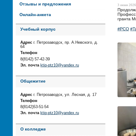
Отзывы и предложения
3 июня 2026 
Продолжа
Професси
Онлайн-анкета
гранта М
#РСО
#Т
Учебный корпус
Адрес
г. Петрозаводск, пр. А.Невского, д.
64
Телефон
8(8142) 57-42-39
Эл. почта
ktip-ptz10@yandex.ru
Общежитие
Адрес
г. Петрозаводск, ул. Лесная, д. 17
Телефон
8(8142)53-51-54
Эл. почта
ktip-ptz10@yandex.ru
О колледже