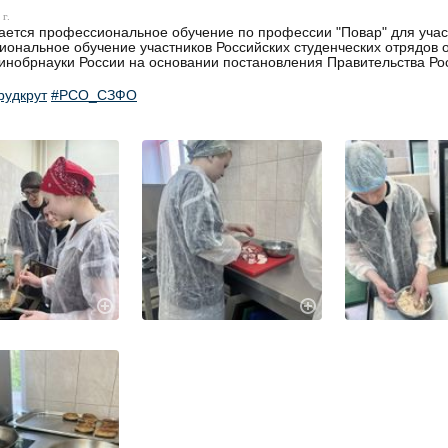
г.
ется профессиональное обучение по профессии "Повар" для участ
ональное обучение участников Российских студенческих отрядов о
инобрнауки России на основании постановления Правительства Ро
рудкрут
#РСО_СЗФО