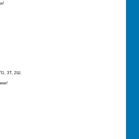
и!
1, 3Т, 2Ш.
ики!