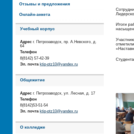
Отзывы и предложения
Сотрудни
Лидерско
Онлайн-анкета
Итоги ра
Учебный корпус
насыщен
Участник
Адрес
г. Петрозаводск, пр. А.Невского, д.
отметили
64
«Наставн
Телефон
8(8142) 57-42-39
Студента
Эл. почта
ktip-ptz10@yandex.ru
Общежитие
Адрес
г. Петрозаводск, ул. Лесная, д. 17
Телефон
8(8142)53-51-54
Эл. почта
ktip-ptz10@yandex.ru
О колледже