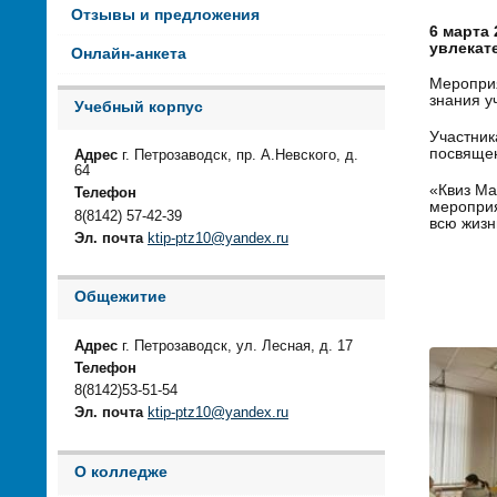
Отзывы и предложения
6 марта 
увлекат
Онлайн-анкета
Мероприя
знания у
Учебный корпус
Участник
посвящен
Адрес
г. Петрозаводск, пр. А.Невского, д.
64
«Квиз Ма
Телефон
мероприя
8(8142) 57-42-39
всю жизн
Эл. почта
ktip-ptz10@yandex.ru
Общежитие
Адрес
г. Петрозаводск, ул. Лесная, д. 17
Телефон
8(8142)53-51-54
Эл. почта
ktip-ptz10@yandex.ru
О колледже