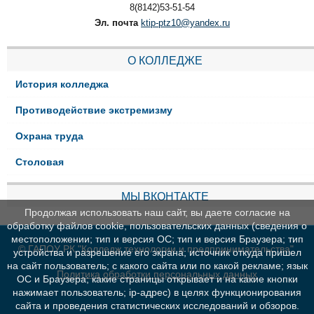
8(8142)53-51-54
Эл. почта
ktip-ptz10@yandex.ru
О КОЛЛЕДЖЕ
История колледжа
Противодействие экстремизму
Охрана труда
Столовая
МЫ ВКОНТАКТЕ
Продолжая использовать наш сайт, вы даете согласие на
обработку файлов cookie, пользовательских данных (сведения о
местоположении; тип и версия ОС; тип и версия Браузера; тип
© ГАПОУ РК "Колледж технологии и предпринимательства"
устройства и разрешение его экрана; источник откуда пришел
на сайт пользователь; с какого сайта или по какой рекламе; язык
Политика обработки персональных данных
ОС и Браузера; какие страницы открывает и на какие кнопки
нажимает пользователь; ip-адрес) в целях функционирования
сайта и проведения статистических исследований и обзоров.