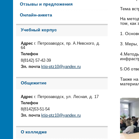
Отзывы и предложения
Тема вст
Онлайн-анкета
На метод
том, как
Учебный корпус
1. Основ
Адрес
г. Петрозаводск, пр. А.Невского, д.
3. Меры,
64
4.Методы
Телефон
инфрастр
8(8142) 57-42-39
Эл. почта
ktip-ptz10@yandex.ru
5.Об отв
Также на
Общежитие
материал
Адрес
г. Петрозаводск, ул. Лесная, д. 17
Телефон
8(8142)53-51-54
Эл. почта
ktip-ptz10@yandex.ru
О колледже