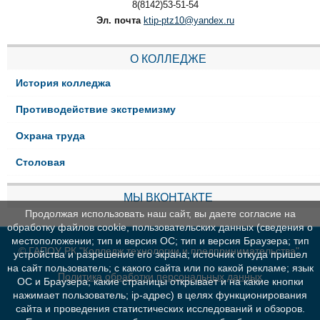
8(8142)53-51-54
Эл. почта
ktip-ptz10@yandex.ru
О КОЛЛЕДЖЕ
История колледжа
Противодействие экстремизму
Охрана труда
Столовая
МЫ ВКОНТАКТЕ
Продолжая использовать наш сайт, вы даете согласие на
обработку файлов cookie, пользовательских данных (сведения о
местоположении; тип и версия ОС; тип и версия Браузера; тип
© ГАПОУ РК "Колледж технологии и предпринимательства"
устройства и разрешение его экрана; источник откуда пришел
на сайт пользователь; с какого сайта или по какой рекламе; язык
Политика обработки персональных данных
ОС и Браузера; какие страницы открывает и на какие кнопки
нажимает пользователь; ip-адрес) в целях функционирования
сайта и проведения статистических исследований и обзоров.