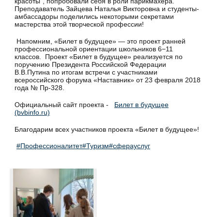
красоты", попробовали себя в роли парикмахера.
Преподаватель Зайцева Наталья Викторовна и студенты-
амбассадоры поделились некоторыми секретами
мастерства этой творческой профессии!
Напомним, «Билет в будущее» — это проект ранней
профессиональной ориентации школьников 6−11
классов. Проект «Билет в будущее» реализуется по
поручению Президента Российской Федерации
В.В.Путина по итогам встречи с участниками
всероссийского форума «Наставник» от 23 февраля 2018
года № Пр-328.
Официальный сайт проекта -
Билет в будущее
(bvbinfo.ru)
Благодарим всех участников проекта «Билет в будущее»!
#Профессионалитет
#Туризм
#сферауслуг