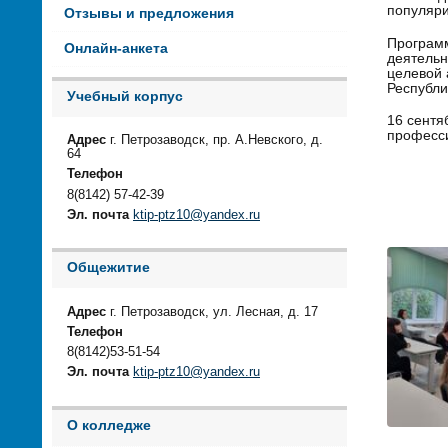
популяр
Отзывы и предложения
Программ
Онлайн-анкета
деятельн
целевой 
Республи
Учебный корпус
16 сентя
професси
Адрес
г. Петрозаводск, пр. А.Невского, д.
64
Телефон
8(8142) 57-42-39
Эл. почта
ktip-ptz10@yandex.ru
Общежитие
Адрес
г. Петрозаводск, ул. Лесная, д. 17
Телефон
8(8142)53-51-54
Эл. почта
ktip-ptz10@yandex.ru
О колледже