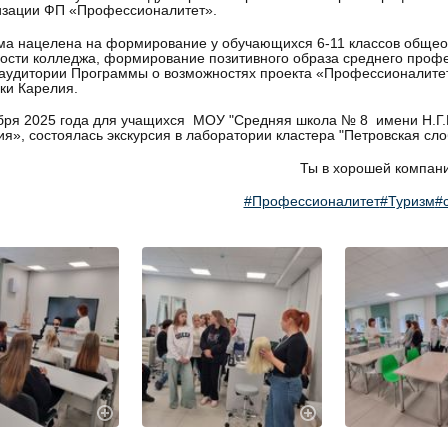
изации ФП «Профессионалитет».
а нацелена на формирование у обучающихся 6-11 классов общео
ости колледжа, формирование позитивного образа среднего проф
аудитории Программы о возможностях проекта «Профессионалитет
ки Карелия.
бря 2025 года для учащихся МОУ "Средняя школа № 8 имени Н.Г.
я», состоялась экскурсия в лаборатории кластера "Петровская сло
Ты в хорошей компан
#Профессионалитет
#Туризм
#