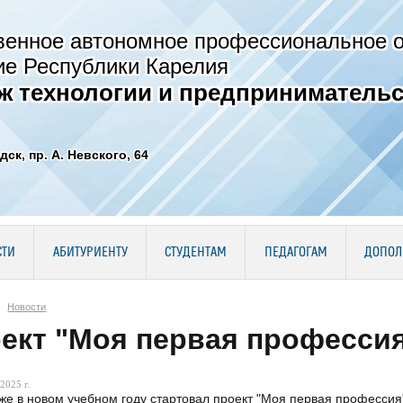
венное автономное профессиональное 
ие Республики Карелия
ж технологии и предпринимательс
дск, пр. А. Невского, 64
СТИ
АБИТУРИЕНТУ
СТУДЕНТАМ
ПЕДАГОГАМ
ДОПОЛ
Новости
ект "Моя первая професси
2025 г.
же в новом учебном году стартовал проект "Моя первая професси