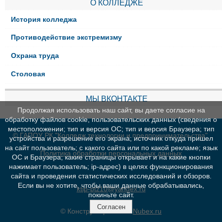
О КОЛЛЕДЖЕ
История колледжа
Противодействие экстремизму
Охрана труда
Столовая
МЫ ВКОНТАКТЕ
Продолжая использовать наш сайт, вы даете согласие на
обработку файлов cookie, пользовательских данных (сведения о
местоположении; тип и версия ОС; тип и версия Браузера; тип
© ГАПОУ РК "Колледж технологии и предпринимательства"
устройства и разрешение его экрана; источник откуда пришел
на сайт пользователь; с какого сайта или по какой рекламе; язык
Политика обработки персональных данных
ОС и Браузера; какие страницы открывает и на какие кнопки
нажимает пользователь; ip-адрес) в целях функционирования
сайта и проведения статистических исследований и обзоров.
Если вы не хотите, чтобы ваши данные обрабатывались,
ktip-ptz10@yandex.ru
покиньте сайт.
Согласен
© Конструктор сайтов
Nubex.ru