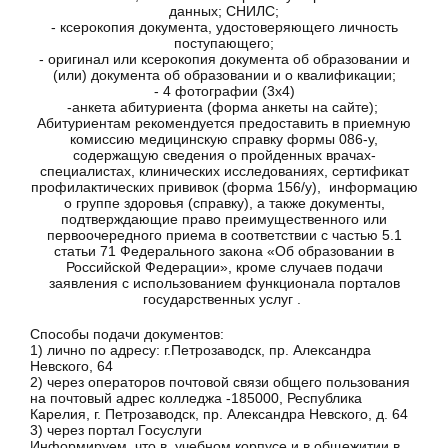
данных; СНИЛС;
- ксерокопия документа, удостоверяющего личность
поступающего;
- оригинал или ксерокопия документа об образовании и
(или) документа об образовании и о квалификации;
- 4 фотографии (3х4)
-анкета абитуриента (форма анкеты на сайте);
Абитуриентам рекомендуется предоставить в приемную
комиссию медицинскую справку формы 086-у,
содержащую сведения о пройденных врачах-
специалистах, клинических исследованиях, сертификат
профилактических прививок (форма 156/у), информацию
о группе здоровья (справку), а также документы,
подтверждающие право преимущественного или
первоочередного приема в соответствии с частью 5.1
статьи 71 Федерального закона «Об образовании в
Российской Федерации», кроме случаев подачи
заявления с использованием функционала порталов
государственных услуг .
Способы подачи документов:
1) лично по адресу: г.Петрозаводск, пр. Александра
Невского, 64
2) через операторов почтовой связи общего пользования
на почтовый адрес колледжа -185000, Республика
Карелия, г. Петрозаводск, пр. Александра Невского, д. 64
3) через портал Госуслуги
Информируем, что в учебном корпусе и в общежитии в