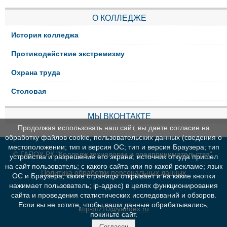
О КОЛЛЕДЖЕ
История колледжа
Противодействие экстремизму
Охрана труда
Столовая
МЫ ВКОНТАКТЕ
Продолжая использовать наш сайт, вы даете согласие на
обработку файлов cookie, пользовательских данных (сведения о
местоположении; тип и версия ОС; тип и версия Браузера; тип
© ГАПОУ РК "Колледж технологии и предпринимательства"
устройства и разрешение его экрана; источник откуда пришел
на сайт пользователь; с какого сайта или по какой рекламе; язык
Политика обработки персональных данных
ОС и Браузера; какие страницы открывает и на какие кнопки
нажимает пользователь; ip-адрес) в целях функционирования
сайта и проведения статистических исследований и обзоров.
Если вы не хотите, чтобы ваши данные обрабатывались,
ktip-ptz10@yandex.ru
покиньте сайт.
Согласен