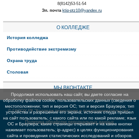
8(8142)53-51-54
Эл. почта
ktip-ptz10@yandex.ru
О КОЛЛЕДЖЕ
История колледжа
Противодействие экстремизму
Охрана труда
Столовая
МЫ ВКОНТАКТЕ
Продолжая использовать наш сайт, вы даете согласие на
обработку файлов cookie, пользовательских данных (сведения о
местоположении; тип и версия ОС; тип и версия Браузера; тип
© ГАПОУ РК "Колледж технологии и предпринимательства"
устройства и разрешение его экрана; источник откуда пришел
на сайт пользователь; с какого сайта или по какой рекламе; язык
Политика обработки персональных данных
ОС и Браузера; какие страницы открывает и на какие кнопки
нажимает пользователь; ip-адрес) в целях функционирования
сайта и проведения статистических исследований и обзоров.