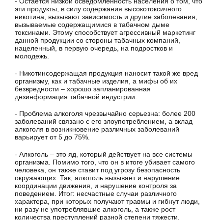
- Остается низкой осведомленность населения о том, что
эти продукты, в силу содержания высокотоксичного
никотина, вызывают зависимость и другие заболевания,
вызываемые содержащимися в табачном дыме
токсинами. Этому способствует агрессивный маркетинг
данной продукции со стороны табачных компаний,
нацеленный, в первую очередь, на подростков и
молодежь.
- Никотинсодержащая продукция наносит такой же вред
организму, как и табачные изделия, а мифы об их
безвредности – хорошо запланированная
дезинформация табачной индустрии.
- Проблема алкоголя чрезвычайно серьезна: более 200
заболеваний связано с его злоупотреблением, а вклад
алкоголя в возникновение различных заболеваний
варьирует от 5 до 75%.
- Алкоголь – это яд, который действует на все системы
организма. Помимо того, что он в итоге убивает самого
человека, он также ставит под угрозу безопасность
окружающих. Так, алкоголь вызывает и нарушение
координации движения, и нарушение контроля за
поведением. Итог: несчастные случаи различного
характера, при которых получают травмы и гибнут люди,
ни разу не употреблявшие алкоголь, а также рост
количества преступлений разной степени тяжести.