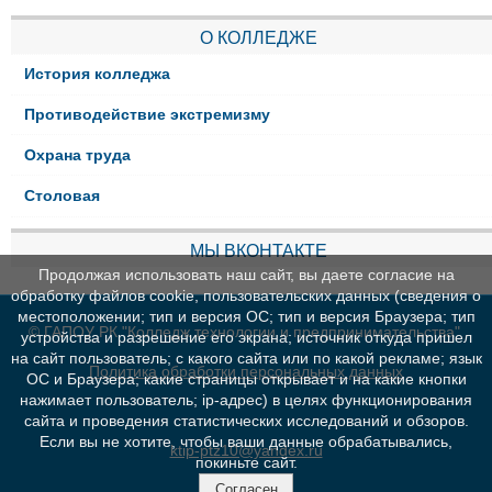
О КОЛЛЕДЖЕ
История колледжа
Противодействие экстремизму
Охрана труда
Столовая
МЫ ВКОНТАКТЕ
Продолжая использовать наш сайт, вы даете согласие на
обработку файлов cookie, пользовательских данных (сведения о
местоположении; тип и версия ОС; тип и версия Браузера; тип
© ГАПОУ РК "Колледж технологии и предпринимательства"
устройства и разрешение его экрана; источник откуда пришел
на сайт пользователь; с какого сайта или по какой рекламе; язык
Политика обработки персональных данных
ОС и Браузера; какие страницы открывает и на какие кнопки
нажимает пользователь; ip-адрес) в целях функционирования
сайта и проведения статистических исследований и обзоров.
Если вы не хотите, чтобы ваши данные обрабатывались,
ktip-ptz10@yandex.ru
покиньте сайт.
Согласен