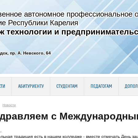
венное автономное профессиональное 
ие Республики Карелия
ж технологии и предпринимательс
дск, пр. А. Невского, 64
СТИ
АБИТУРИЕНТУ
СТУДЕНТАМ
ПЕДАГОГАМ
ДОПОЛ
Новости
дравляем с Международным
г.
льная традиция есть в нашем колледже - вместе отмечать День за