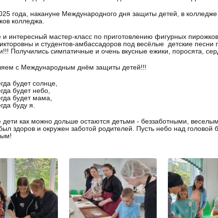
025 года, накануне Международного дня защиты детей, в колледж
ков колледжа.
 и интересный мастер-класс по приготовлению фигурных пирожков
кторовны и студентов-амбассадоров под весёлые детские песни 
!!! Получились симпатичные и очень вкусные ежики, поросята, серд
яем с Международным днём защиты детей!!!
егда будет солнце,
егда будет небо,
егда будет мама,
гда буду я.
е дети как можно дольше остаются детьми - беззаботными, веселы
был здоров и окружен заботой родителей. Пусть небо над головой
ным!