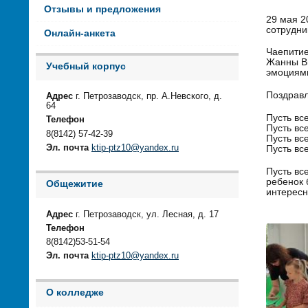
Отзывы и предложения
29 мая 2
сотрудни
Онлайн-анкета
Чаепитие
Жанны Ви
Учебный корпус
эмоциями
Поздравл
Адрес
г. Петрозаводск, пр. А.Невского, д.
64
Пусть вс
Телефон
Пусть вс
8(8142) 57-42-39
Пусть вс
Эл. почта
ktip-ptz10@yandex.ru
Пусть все
Пусть вс
ребенок 
Общежитие
интерес
Адрес
г. Петрозаводск, ул. Лесная, д. 17
Телефон
8(8142)53-51-54
Эл. почта
ktip-ptz10@yandex.ru
О колледже