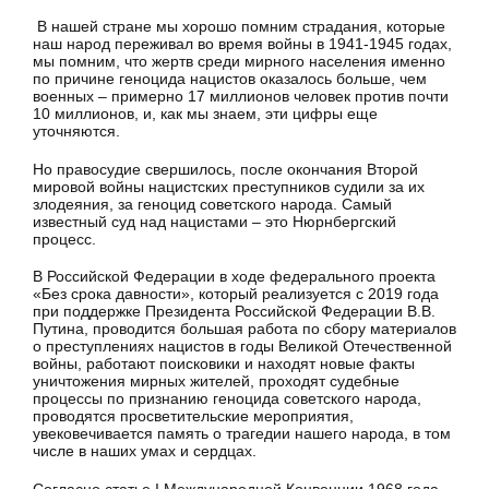
В нашей стране мы хорошо помним страдания, которые
наш народ переживал во время войны в 1941-1945 годах,
мы помним, что жертв среди мирного населения именно
по причине геноцида нацистов оказалось больше, чем
военных – примерно 17 миллионов человек против почти
10 миллионов, и, как мы знаем, эти цифры еще
уточняются.
Но правосудие свершилось, после окончания Второй
мировой войны нацистских преступников судили за их
злодеяния, за геноцид советского народа. Самый
известный суд над нацистами – это Нюрнбергский
процесс.
В Российской Федерации в ходе федерального проекта
«Без срока давности», который реализуется с 2019 года
при поддержке Президента Российской Федерации В.В.
Путина, проводится большая работа по сбору материалов
о преступлениях нацистов в годы Великой Отечественной
войны, работают поисковики и находят новые факты
уничтожения мирных жителей, проходят судебные
процессы по признанию геноцида советского народа,
проводятся просветительские мероприятия,
увековечивается память о трагедии нашего народа, в том
числе в наших умах и сердцах.