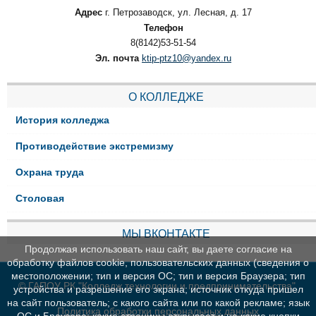
Адрес
г. Петрозаводск, ул. Лесная, д. 17
Телефон
8(8142)53-51-54
Эл. почта
ktip-ptz10@yandex.ru
О КОЛЛЕДЖЕ
История колледжа
Противодействие экстремизму
Охрана труда
Столовая
МЫ ВКОНТАКТЕ
Продолжая использовать наш сайт, вы даете согласие на
обработку файлов cookie, пользовательских данных (сведения о
местоположении; тип и версия ОС; тип и версия Браузера; тип
© ГАПОУ РК "Колледж технологии и предпринимательства"
устройства и разрешение его экрана; источник откуда пришел
на сайт пользователь; с какого сайта или по какой рекламе; язык
Политика обработки персональных данных