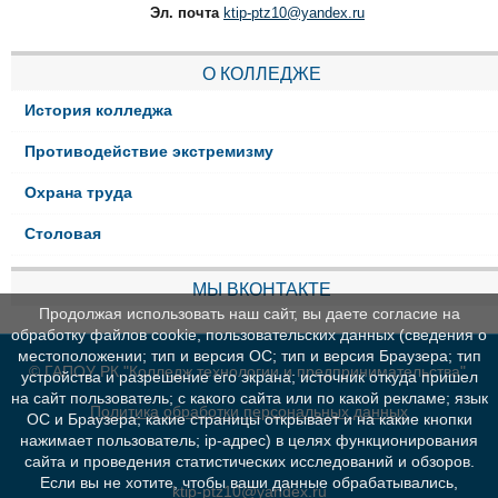
Эл. почта
ktip-ptz10@yandex.ru
О КОЛЛЕДЖЕ
История колледжа
Противодействие экстремизму
Охрана труда
Столовая
МЫ ВКОНТАКТЕ
Продолжая использовать наш сайт, вы даете согласие на
обработку файлов cookie, пользовательских данных (сведения о
местоположении; тип и версия ОС; тип и версия Браузера; тип
© ГАПОУ РК "Колледж технологии и предпринимательства"
устройства и разрешение его экрана; источник откуда пришел
на сайт пользователь; с какого сайта или по какой рекламе; язык
Политика обработки персональных данных
ОС и Браузера; какие страницы открывает и на какие кнопки
нажимает пользователь; ip-адрес) в целях функционирования
сайта и проведения статистических исследований и обзоров.
Если вы не хотите, чтобы ваши данные обрабатывались,
ktip-ptz10@yandex.ru