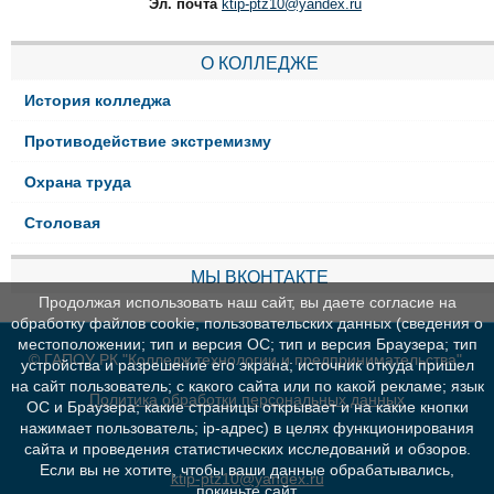
Эл. почта
ktip-ptz10@yandex.ru
О КОЛЛЕДЖЕ
История колледжа
Противодействие экстремизму
Охрана труда
Столовая
МЫ ВКОНТАКТЕ
Продолжая использовать наш сайт, вы даете согласие на
обработку файлов cookie, пользовательских данных (сведения о
местоположении; тип и версия ОС; тип и версия Браузера; тип
© ГАПОУ РК "Колледж технологии и предпринимательства"
устройства и разрешение его экрана; источник откуда пришел
на сайт пользователь; с какого сайта или по какой рекламе; язык
Политика обработки персональных данных
ОС и Браузера; какие страницы открывает и на какие кнопки
нажимает пользователь; ip-адрес) в целях функционирования
сайта и проведения статистических исследований и обзоров.
Если вы не хотите, чтобы ваши данные обрабатывались,
ktip-ptz10@yandex.ru
покиньте сайт.