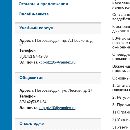
населени
Отзывы и предложения
являютс
Онлайн-анкета
Согласно
воздейст
К основн
Учебный корпус
дыхания 
50% вкла
Адрес
г. Петрозаводск, пр. А.Невского, д.
высокое 
64
ожирени
Телефон
Очевидно
8(8142) 57-42-39
повышени
Эл. почта
ktip-ptz10@yandex.ru
Важнейшу
профилак
Общежитие
Основные
1. Знать
глюкозы 
Адрес
г. Петрозаводск, ул. Лесная, д. 17
Телефон
2. Регул
8(8142)53-51-54
3. Прави
Эл. почта
ktip-ptz10@yandex.ru
1) Огран
2) Увели
О колледже
3) Увели