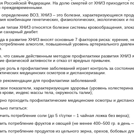
я Российской Федерации. На долю смертей от ХНИЗ приходится по
я преждевременными.
 определению ВОЗ, ХНИЗ – это болезни, характеризующиеся про
вия комбинации генетических, физиологических, экологических и п
ым типам ХНИЗ относятся болезни системы кровообращения, злок
и сахарный диабет.
да в развитие ХНИЗ вносят основные 7 факторов риска: курение, н
потребление алкоголя, повышенный уровень артериального давлен
е.
, что самым действенным методом профилактики развития ХНИЗ я
е физической активности и отказ от вредных привычек.
ю роль в профилактике заболеваний играет контроль за состояни
тических медицинских осмотров и диспансеризации.
 рекомендации для профилактики заболеваний:
 свои показатели, характеризующие здоровье (уровень холестерина
в крови, индекс массы тела, окружность талии);
ярно проходить профилактические медицинские осмотры и диспанс
льно питаться:
ичить потребление соли (до 5 г/сутки – 1 чайная ложка без верха);
чить потребление фруктов и овощей (не менее 400–500 гр. в день –
чить потребление продуктов из цельного зерна, орехов, бобовых дл