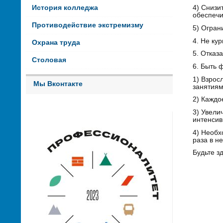
История колледжа
4) Снизи
обеспечи
Противодействие экстремизму
5) Огран
4. Не кур
Охрана труда
5. Отказ
Столовая
6. Быть 
1) Взрос
Мы Вконтакте
занятиям
2) Каждо
3) Увели
интенсив
4) Необх
раза в н
Будьте зд