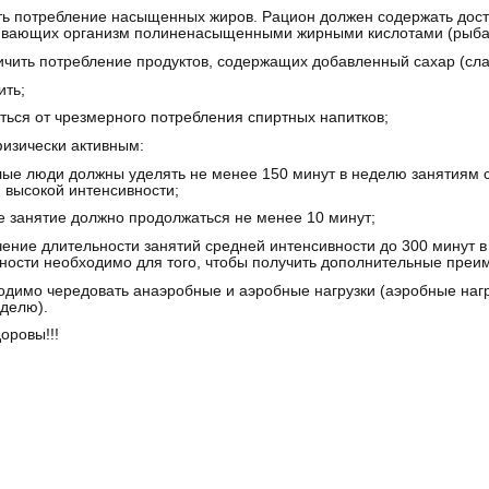
ть потребление насыщенных жиров. Рацион должен содержать доста
вающих организм полиненасыщенными жирными кислотами (рыба н
ичить потребление продуктов, содержащих добавленный сахар (слад
ить;
аться от чрезмерного потребления спиртных напитков;
физически активным:
лые люди должны уделять не менее 150 минут в неделю занятиям 
 высокой интенсивности;
е занятие должно продолжаться не менее 10 минут;
чение длительности занятий средней интенсивности до 300 минут 
ности необходимо для того, чтобы получить дополнительные преи
одимо чередовать анаэробные и аэробные нагрузки (аэробные нагру
еделю).
оровы!!!