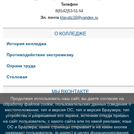
Телефон
8(8142)53-51-54
Эл. почта
ktip-ptz10@yandex.ru
О КОЛЛЕДЖЕ
История колледжа
Противодействие экстремизму
Охрана труда
Столовая
МЫ ВКОНТАКТЕ
Продолжая использовать наш сайт, вы даете согласие на
обработку файлов cookie, пользовательских данных (сведения о
местоположении; тип и версия ОС; тип и версия Браузера; тип
© ГАПОУ РК "Колледж технологии и предпринимательства"
устройства и разрешение его экрана; источник откуда пришел
на сайт пользователь; с какого сайта или по какой рекламе; язык
Политика обработки персональных данных
ОС и Браузера; какие страницы открывает и на какие кнопки
нажимает пользователь; ip-адрес) в целях функционирования