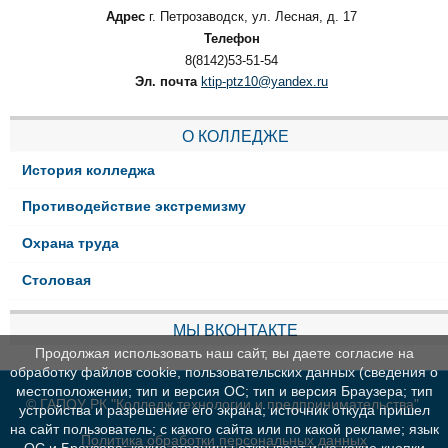
Адрес
г. Петрозаводск, ул. Лесная, д. 17
Телефон
8(8142)53-51-54
Эл. почта
ktip-ptz10@yandex.ru
О КОЛЛЕДЖЕ
История колледжа
Противодействие экстремизму
Охрана труда
Столовая
МЫ ВКОНТАКТЕ
Продолжая использовать наш сайт, вы даете согласие на
обработку файлов cookie, пользовательских данных (сведения о
местоположении; тип и версия ОС; тип и версия Браузера; тип
© ГАПОУ РК "Колледж технологии и предпринимательства"
устройства и разрешение его экрана; источник откуда пришел
на сайт пользователь; с какого сайта или по какой рекламе; язык
Политика обработки персональных данных