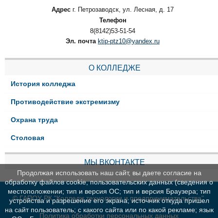
Адрес
г. Петрозаводск, ул. Лесная, д. 17
Телефон
8(8142)53-51-54
Эл. почта
ktip-ptz10@yandex.ru
О КОЛЛЕДЖЕ
История колледжа
Противодействие экстремизму
Охрана труда
Столовая
МЫ ВКОНТАКТЕ
Продолжая использовать наш сайт, вы даете согласие на
обработку файлов cookie, пользовательских данных (сведения о
местоположении; тип и версия ОС; тип и версия Браузера; тип
© ГАПОУ РК "Колледж технологии и предпринимательства"
устройства и разрешение его экрана; источник откуда пришел
на сайт пользователь; с какого сайта или по какой рекламе; язык
Политика обработки персональных данных