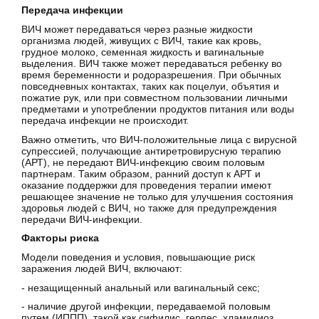
Передача инфекции
ВИЧ может передаваться через разные жидкости
организма людей, живущих с ВИЧ, такие как кровь,
грудное молоко, семенная жидкость и вагинальные
выделения. ВИЧ также может передаваться ребенку во
время беременности и родоразрешения. При обычных
повседневных контактах, таких как поцелуи, объятия и
пожатие рук, или при совместном пользовании личными
предметами и употреблении продуктов питания или воды
передача инфекции не происходит.
Важно отметить, что ВИЧ-положительные лица с вирусной
супрессией, получающие антиретровирусную терапию
(АРТ), не передают ВИЧ-инфекцию своим половым
партнерам. Таким образом, ранний доступ к АРТ и
оказание поддержки для проведения терапии имеют
решающее значение не только для улучшения состояния
здоровья людей с ВИЧ, но также для предупреждения
передачи ВИЧ-инфекции.
Факторы риска
Модели поведения и условия, повышающие риск
заражения людей ВИЧ, включают:
- незащищенный анальный или вагинальный секс;
- наличие другой инфекции, передаваемой половым
путем (ИППП), такой как сифилис, герпес, хламидиоз,