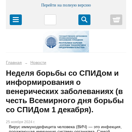
Перейти на полную версию
Корз
Главная
Новости
→
Неделя борьбы со СПИДом и
информирования о
венерических заболеваниях (в
честь Всемирного дня борьбы
со СПИДом 1 декабря).
25 ноября 2024 г.
Вирус иммунодефицита человека (ВИЧ) — это инфекция,
поражающая иммунную систему организма. Самой