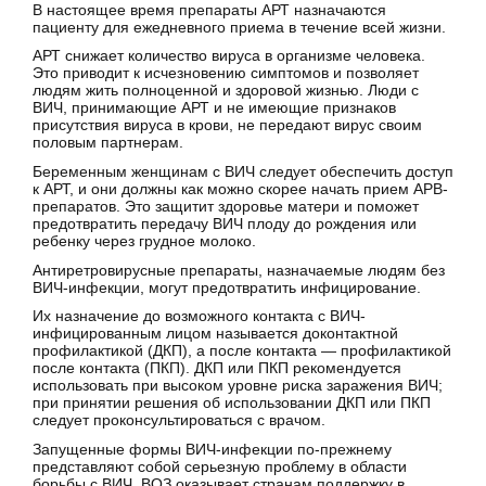
В настоящее время препараты АРТ назначаются
пациенту для ежедневного приема в течение всей жизни.
АРТ снижает количество вируса в организме человека.
Это приводит к исчезновению симптомов и позволяет
людям жить полноценной и здоровой жизнью. Люди с
ВИЧ, принимающие АРТ и не имеющие признаков
присутствия вируса в крови, не передают вирус своим
половым партнерам.
Беременным женщинам с ВИЧ следует обеспечить доступ
к АРТ, и они должны как можно скорее начать прием АРВ-
препаратов. Это защитит здоровье матери и поможет
предотвратить передачу ВИЧ плоду до рождения или
ребенку через грудное молоко.
Антиретровирусные препараты, назначаемые людям без
ВИЧ-инфекции, могут предотвратить инфицирование.
Их назначение до возможного контакта с ВИЧ-
инфицированным лицом называется доконтактной
профилактикой (ДКП), а после контакта — профилактикой
после контакта (ПКП). ДКП или ПКП рекомендуется
использовать при высоком уровне риска заражения ВИЧ;
при принятии решения об использовании ДКП или ПКП
следует проконсультироваться с врачом.
Запущенные формы ВИЧ-инфекции по-прежнему
представляют собой серьезную проблему в области
борьбы с ВИЧ. ВОЗ оказывает странам поддержку в