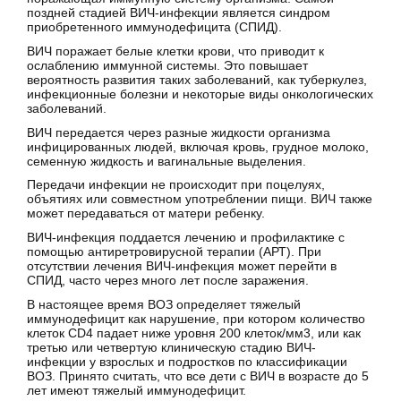
поздней стадией ВИЧ-инфекции является синдром
приобретенного иммунодефицита (СПИД).
ВИЧ поражает белые клетки крови, что приводит к
ослаблению иммунной системы. Это повышает
вероятность развития таких заболеваний, как туберкулез,
инфекционные болезни и некоторые виды онкологических
заболеваний.
ВИЧ передается через разные жидкости организма
инфицированных людей, включая кровь, грудное молоко,
семенную жидкость и вагинальные выделения.
Передачи инфекции не происходит при поцелуях,
объятиях или совместном употреблении пищи. ВИЧ также
может передаваться от матери ребенку.
ВИЧ-инфекция поддается лечению и профилактике с
помощью антиретровирусной терапии (АРТ). При
отсутствии лечения ВИЧ-инфекция может перейти в
СПИД, часто через много лет после заражения.
В настоящее время ВОЗ определяет тяжелый
иммунодефицит как нарушение, при котором количество
клеток CD4 падает ниже уровня 200 клеток/мм3, или как
третью или четвертую клиническую стадию ВИЧ-
инфекции у взрослых и подростков по классификации
ВОЗ. Принято считать, что все дети с ВИЧ в возрасте до 5
лет имеют тяжелый иммунодефицит.