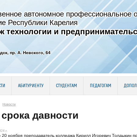
венное автономное профессиональное 
ие Республики Карелия
ж технологии и предпринимательс
дск, пр. А. Невского, 64
СТИ
АБИТУРИЕНТУ
СТУДЕНТАМ
ПЕДАГОГАМ
ДОПОЛ
Новости
 срока давности
24 г.
 20 ноября преподаватель колледжа Кирилл Игоревич Толдыкин пр