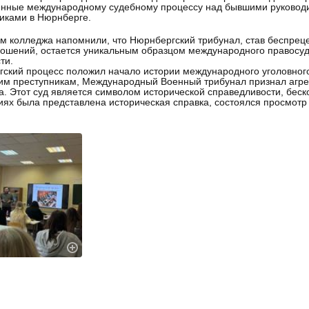
ные международному судебному процессу над бывшими руководи
никами в Нюрнберге.
м колледжа напомнили, что Нюрнбергский трибунал, став беспре
ошений, остается уникальным образцом международного правосуди
сти.
ский процесс положил начало истории международного уголовног
им преступникам, Международный Военный трибунал признал агр
а. Этот суд является символом исторической справедливости, бес
иях была представлена историческая справка, состоялся просмот