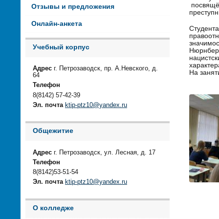
посвящён
Отзывы и предложения
преступ
Онлайн-анкета
Студента
правоотн
значимо
Учебный корпус
Нюрнберг
нацистск
характер
Адрес
г. Петрозаводск, пр. А.Невского, д.
На занят
64
Телефон
8(8142) 57-42-39
Эл. почта
ktip-ptz10@yandex.ru
Общежитие
Адрес
г. Петрозаводск, ул. Лесная, д. 17
Телефон
8(8142)53-51-54
Эл. почта
ktip-ptz10@yandex.ru
О колледже