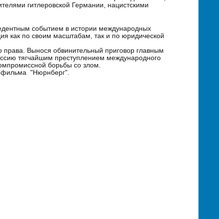
телями гитлеровской Германии, нацистскими
цедентным событием в истории международных
я как по своим масштабам, так и по юридической
о права. Вынося обвинительный приговор главным
ессию тягчайшим преступлением международного
компромиссной борьбы со злом.
р фильма "Нюрнберг".