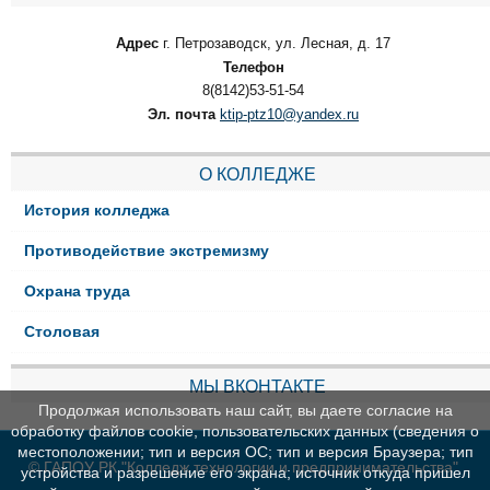
Адрес
г. Петрозаводск, ул. Лесная, д. 17
Телефон
8(8142)53-51-54
Эл. почта
ktip-ptz10@yandex.ru
О КОЛЛЕДЖЕ
История колледжа
Противодействие экстремизму
Охрана труда
Столовая
МЫ ВКОНТАКТЕ
Продолжая использовать наш сайт, вы даете согласие на
обработку файлов cookie, пользовательских данных (сведения о
местоположении; тип и версия ОС; тип и версия Браузера; тип
© ГАПОУ РК "Колледж технологии и предпринимательства"
устройства и разрешение его экрана; источник откуда пришел