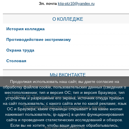
Эл. почта
ktip-ptz10@yandex.ru
О КОЛЛЕДЖЕ
История колледжа
Противодействие экстремизму
Охрана труда
Столовая
МЫ ВКОНТАКТЕ
Продолжая использовать наш сайт, вы даете согласие на
обработку файлов cookie, пользовательских данных (сведения о
местоположении; тип и версия ОС; тип и версия Браузера; тип
© ГАПОУ РК "Колледж технологии и предпринимательства"
устройства и разрешение его экрана; источник откуда пришел
на сайт пользователь; с какого сайта или по какой рекламе; язык
Политика обработки персональных данных
ОС и Браузера; какие страницы открывает и на какие кнопки
нажимает пользователь; ip-адрес) в целях функционирования
сайта и проведения статистических исследований и обзоров.
Если вы не хотите, чтобы ваши данные обрабатывались,
ktip-ptz10@yandex.ru