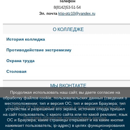
Телефон
8(8142)53-51-54
Эл. почта
ktip-ptz10@yandex.ru
О КОЛЛЕДЖЕ
История колледжа
Противодействие экстремизму
Охрана труда
Столовая
МЫ ВКОНТАКТЕ
Продолжая использовать наш сайт, вы даете согласие на
обработку файлов cookie, пользовательских данных (сведения о
местоположении; тип и версия ОС; тип и версия Браузера; тип
© ГАПОУ РК "Колледж технологии и предпринимательства"
устройства и разрешение его экрана; источник откуда пришел
на сайт пользователь; с какого сайта или по какой рекламе; язык
Политика обработки персональных данных
ОС и Браузера; какие страницы открывает и на какие кнопки
нажимает пользователь; ip-адрес) в целях функционирования