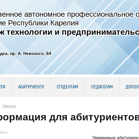
венное автономное профессиональное 
ие Республики Карелия
ж технологии и предпринимательс
дск, пр. А. Невского, 64
СТИ
АБИТУРИЕНТУ
СТУДЕНТАМ
ПЕДАГОГАМ
ДОПОЛ
Новости
ормация для абитуриенто
024 г.
Уважаемые абитуриен