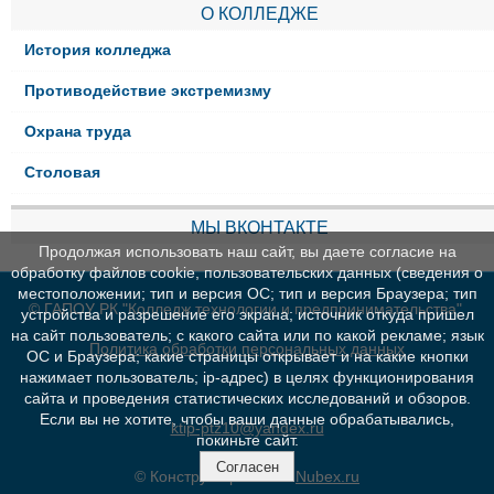
О КОЛЛЕДЖЕ
История колледжа
Противодействие экстремизму
Охрана труда
Столовая
МЫ ВКОНТАКТЕ
Продолжая использовать наш сайт, вы даете согласие на
обработку файлов cookie, пользовательских данных (сведения о
местоположении; тип и версия ОС; тип и версия Браузера; тип
© ГАПОУ РК "Колледж технологии и предпринимательства"
устройства и разрешение его экрана; источник откуда пришел
на сайт пользователь; с какого сайта или по какой рекламе; язык
Политика обработки персональных данных
ОС и Браузера; какие страницы открывает и на какие кнопки
нажимает пользователь; ip-адрес) в целях функционирования
сайта и проведения статистических исследований и обзоров.
Если вы не хотите, чтобы ваши данные обрабатывались,
ktip-ptz10@yandex.ru
покиньте сайт.
Согласен
© Конструктор сайтов
Nubex.ru