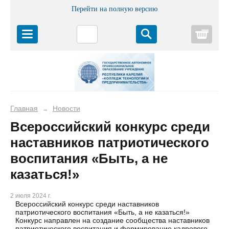
Перейти на полную версию
Корз
Главная
Новости
→
Всероссийский конкурс среди
наставников патриотического
воспитания «Быть, а не
казаться!»
2 июля 2024 г.
Всероссийский конкурс среди наставников
патриотического воспитания «Быть, а не казаться!»
Конкурс направлен на создание сообщества наставников
патриотического воспитания и формирование кадрового