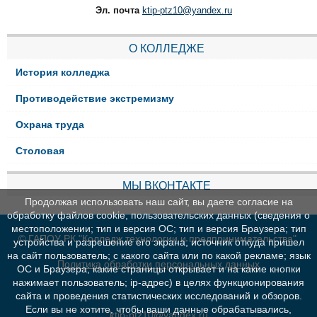
Эл. почта
ktip-ptz10@yandex.ru
О КОЛЛЕДЖЕ
История колледжа
Противодействие экстремизму
Охрана труда
Столовая
МЫ ВКОНТАКТЕ
Продолжая использовать наш сайт, вы даете согласие на
обработку файлов cookie, пользовательских данных (сведения о
местоположении; тип и версия ОС; тип и версия Браузера; тип
© ГАПОУ РК "Колледж технологии и предпринимательства"
устройства и разрешение его экрана; источник откуда пришел
на сайт пользователь; с какого сайта или по какой рекламе; язык
Политика обработки персональных данных
ОС и Браузера; какие страницы открывает и на какие кнопки
нажимает пользователь; ip-адрес) в целях функционирования
сайта и проведения статистических исследований и обзоров.
Если вы не хотите, чтобы ваши данные обрабатывались,
ktip-ptz10@yandex.ru