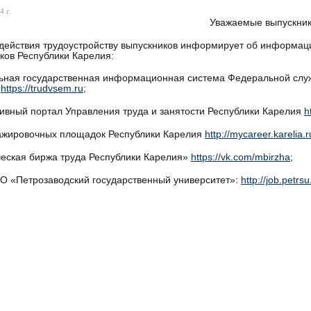
4 г.
Уважаемые выпускник
действия трудоустройству выпускников информирует об информаци
ков Республики Карелия:
ная государственная информационная система Федеральной служб
»
https://trudvsem.ru
;
ивный портал Управления труда и занятости Республики Карелия
h
ажировочных площадок Республики Карелия
http://mycareer.karelia.r
еская биржа труда Республики Карелия»
https://vk.com/mbirzha
;
 «Петрозаводский государственный университет»:
http://job.petrsu