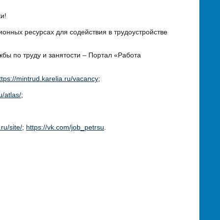
и!
онных ресурсах для содействия в трудоустройстве
ы по труду и занятости – Портал «Работа
ttps://mintrud.karelia.ru/vacancy
;
u/atlas/
;
.ru/site/
;
https://vk.com/job_petrsu
.