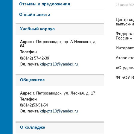
Отзывы и предложения
27 июня 202
Онлайн-анкета
Центр со
выпускни
Учебный корпус
Федераль
России
Адрес
г. Петрозаводск, пр. А.Невского, д.
64
Интеракт
Телефон
Атлас ст
8(8142) 57-42-39
Эл. почта
ktip-ptz10@yandex.ru
«Студенч
ФГБОУ ВО
Общежитие
Адрес
г. Петрозаводск, ул. Лесная, д. 17
Телефон
8(8142)53-51-54
Эл. почта
ktip-ptz10@yandex.ru
О колледже