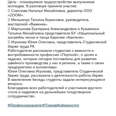
Цель - планируемое трудоустройство выпускников
колледжа. В разговоре приняли участие:
 Соколова Наталья Михайловна, директор ООО
«ZOOM».
 Мельничук Татьяна Борисовна, руководитель
мастерской «Важенка».
 Мартынова Екатерина Александровна и Кузьминых
Татьяна Михайловна представители БУ «Национальный
ансамбль песни и танца Карелии «Кантеле».
 Игрокова Юлия Олеговна, представитель Студенческой
биржи труда РК.
Работодатели рассказали студентам о важности и
востребованности профессии «Портной», о целях и
задачах, которые сегодня поставлены для развития
швейного производства у нас в регионе, а также о своих
предприятиях и коллективах.
Юлия Олеговна Игрокова, представитель Студенческой
биржи труда, рассказала о деятельности работы биржи.
В заключение беседы студенты задали интересующиеся
вопросы.
Благодарим всех работодателей и участников круглого
стола и надеемся на дальнейшее плодотворное
сотрудничество.
#Профессионалитет
#Туризм
#сферауслуг