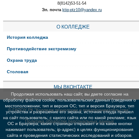
8(8142)53-51-54
Эл. почта
ktip-ptz10@yandex.ru
О КОЛЛЕДЖЕ
История колледжа
Противодействие экстремизму
Охрана труда
Столовая
МЫ ВКОНТАКТЕ
Продолжая использовать наш сайт, вы даете согласие на
обработку файлов cookie, пользовательских данных (сведения о
местоположении; тип и версия ОС; тип и версия Браузера; тип
© ГАПОУ РК "Колледж технологии и предпринимательства"
устройства и разрешение его экрана; источник откуда пришел
на сайт пользователь; с какого сайта или по какой рекламе; язык
Политика обработки персональных данных
ОС и Браузера; какие страницы открывает и на какие кнопки
нажимает пользователь; ip-адрес) в целях функционирования
сайта и проведения статистических исследований и обзоров.