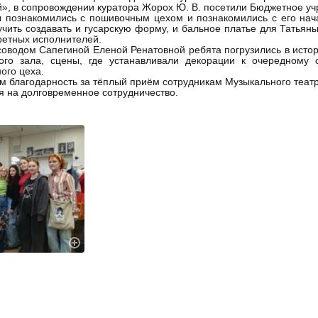
», в сопровождении куратора Жорох Ю. В. посетили Бюджетное у
 познакомились с пошивочным цехом и познакомились с его нач
учить создавать и гусарскую форму, и бальное платье для Татьян
ретных исполнителей.
соводом Сапегиной Еленой Ренатовной ребята погрузились в исто
ного зала, сцены, где устанавливали декорации к очередному 
ого цеха.
 благодарность за тёплый приём сотрудникам Музыкального театр
 на долговременное сотрудничество.