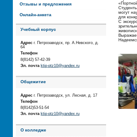
«Портной
Отзывы и предложения
Студенты
могут на
Онлайн-анкета
для конк
С экскур
зритель
Учебный корпус
живописн
Выражаем
Надеемся
Адрес
г. Петрозаводск, пр. А.Невского, д.
64
Телефон
8(8142) 57-42-39
Эл. почта
ktip-ptz10@yandex.ru
Общежитие
Адрес
г. Петрозаводск, ул. Лесная, д. 17
Телефон
8(8142)53-51-54
Эл. почта
ktip-ptz10@yandex.ru
О колледже