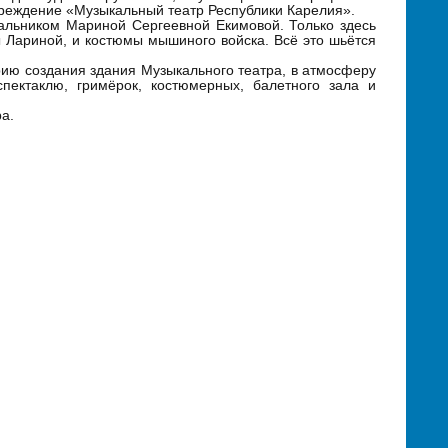
чреждение «Музыкальный театр Республики Карелия».
альником Мариной Сергеевной Екимовой. Только здесь
ы Лариной, и костюмы мышиного войска. Всё это шьётся
рию создания здания Музыкального театра, в атмосферу
спектаклю, гримёрок, костюмерных, балетного зала и
а.