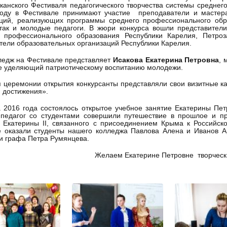
канского Фестиваля педагогического творчества системы среднег
году в Фестивале принимают участие преподаватели и мастера
аций, реализующих программы среднего профессионального обр
так и молодые педагоги. В жюри конкурса вошли представители
я профессионального образования Республики Карелия, Петроза
тели образовательных организаций Республики Карелия.
ледж на Фестивале представляет
Исакова Екатерина Петровна
, 
е уделяющий патриотическому воспитанию молодежи.
 церемонии открытия конкурсанты представляли свои визитные к
и достижения».
 2016 года состоялось открытое учебное занятие Екатерины Пе
 педагог со студентами совершили путешествие в прошлое и п
и Екатерины II, связанного с присоединением Крыма к Российс
е оказали студенты нашего колледжа Павлова Алена и Иванов А
и графа Петра Румянцева.
Желаем Екатерине Петровне творчески