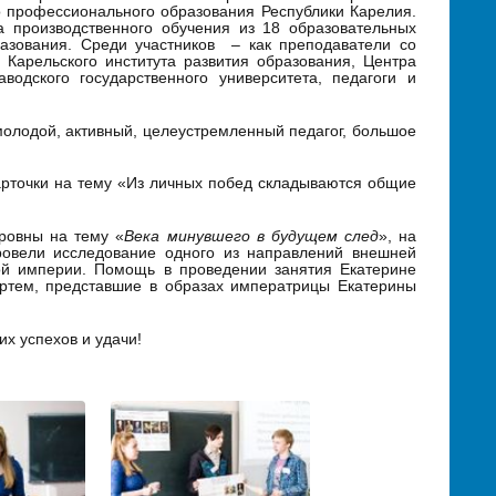
о профессионального образования Республики Карелия.
 производственного обучения из 18 образовательных
азования. Среди участников – как преподаватели со
 Карельского института развития образования, Центра
водского государственного университета, педагоги и
молодой, активный, целеустремленный педагог, большое
арточки на тему «Из личных побед складываются общие
тровны на тему «
Века минувшего в будущем след
», на
ровели исследование одного из направлений внешней
кой империи. Помощь в проведении занятия Екатерине
ртем, представшие в образах императрицы Екатерины
х успехов и удачи!