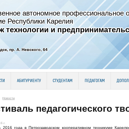
венное автономное профессиональное 
ие Республики Карелия
ж технологии и предпринимательс
дск, пр. А. Невского, 64
СТИ
АБИТУРИЕНТУ
СТУДЕНТАМ
ПЕДАГОГАМ
ДОПОЛ
Новости
тиваль педагогического тво
6 г.
а 2016 года в Петрозаводском кооперативном техникуме Карелр