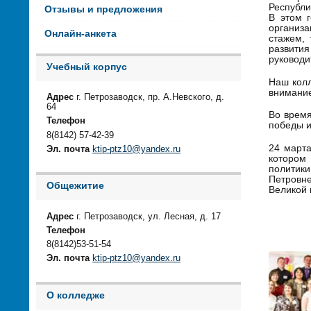
Республи
Отзывы и предложения
В этом 
организ
Онлайн-анкета
стажем, 
развити
руководи
Учебный корпус
Наш кол
внимани
Адрес
г. Петрозаводск, пр. А.Невского, д.
64
Во время
Телефон
победы 
8(8142) 57-42-39
24 марта
Эл. почта
ktip-ptz10@yandex.ru
котором
политик
Петровн
Общежитие
Великой 
Адрес
г. Петрозаводск, ул. Лесная, д. 17
Телефон
8(8142)53-51-54
Эл. почта
ktip-ptz10@yandex.ru
О колледже