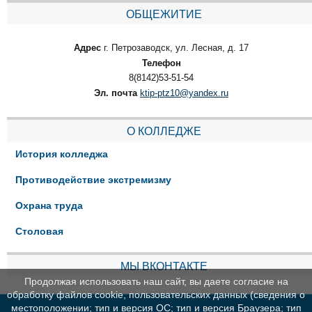
ОБЩЕЖИТИЕ
Адрес
г. Петрозаводск, ул. Лесная, д. 17
Телефон
8(8142)53-51-54
Эл. почта
ktip-ptz10@yandex.ru
О КОЛЛЕДЖЕ
История колледжа
Противодействие экстремизму
Охрана труда
Столовая
МЫ ВКОНТАКТЕ
Продолжая использовать наш сайт, вы даете согласие на
обработку файлов cookie, пользовательских данных (сведения о
местоположении; тип и версия ОС; тип и версия Браузера; тип