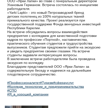
ООО «Ярки Лапки» во главе с генеральным директором
Ухановым Германом. Встреча состоялась по инициативе
работодателя.
«Yarki Lapki» - это новый Петрозаводский бренд
детских полотенец из 100% натуральных тканей
премиального качества. Проект реализуется при
государственной поддержке Фонда венчурных инвестиций
Республики Карелии.
На встрече обсуждались вопросы взаимодействия
предприятия с колледжем для качественной подготовки
кадров по профессии «Портной», наставничества,
практического обучения студентов и трудоустройства
выпускников. Студентам предложили прийти на экскурсию
и увидеть предприятие своими глазами. На встрече
студенты задавали интересующие вопросы.
В заключение встречи работодателям была проведена
экскурсия по колледжу.
Благодарим представителей ООО «Ярки Лапки» за
содержательную беседу и надеемся на дальнейшее
плодотворное сотрудничество.
#Профессионалитет
#Туризм
#сферауслуг
#Колледж_технологии_и_предпринимательства
#СПО
#Я_в_хорошей_компании